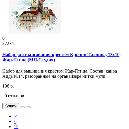
0
27274
Набор для вышивания крестом Крыши Таллина, 13x10,
Жар-Птица (МП-Студия)
Набор для вышивания крестом Жар-Птица. Состав: канва
Аида №14, разобранные на органайзере нитки мули..
196 р.
0 отзывов
Купить
|<
<
12