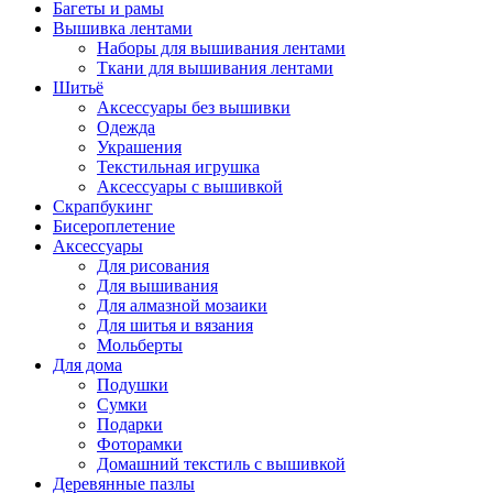
Багеты и рамы
Вышивка лентами
Наборы для вышивания лентами
Ткани для вышивания лентами
Шитьё
Аксессуары без вышивки
Одежда
Украшения
Текстильная игрушка
Аксессуары с вышивкой
Скрапбукинг
Бисероплетение
Аксессуары
Для рисования
Для вышивания
Для алмазной мозаики
Для шитья и вязания
Мольберты
Для дома
Подушки
Сумки
Подарки
Фоторамки
Домашний текстиль с вышивкой
Деревянные пазлы