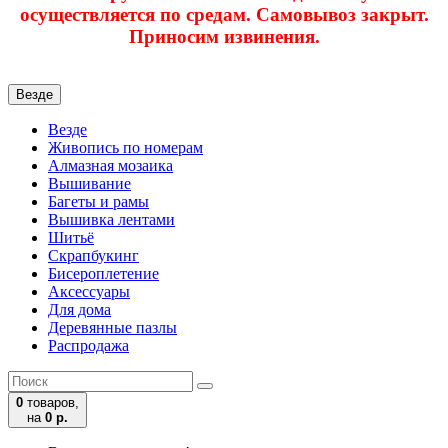
осуществляется по средам. Самовывоз закрыт.
Приносим извинения.
Везде
Везде
Живопись по номерам
Алмазная мозаика
Вышивание
Багеты и рамы
Вышивка лентами
Шитьё
Скрапбукинг
Бисероплетение
Аксессуары
Для дома
Деревянные пазлы
Распродажа
0
товаров,
на
0 р.