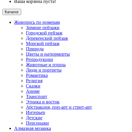
Ваша корзина пуста!
Каталог
Живопись по номерам
Зимние пейзажи
Городской пейзаж
Деревенский пейзаж
Морской пейзаж
Природа
Цветы и натюрморты
Репродукции
Животные и птицы
Люди и портреты
Романтика
Религия
Сказки
Аниме
Транспорт
Этника и восток
Абстракция, поп-арт и стрит-арт
Интерьер
Детские
Персонажи
Алмазная мозаика