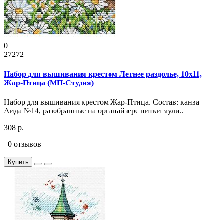
0
27272
Набор для вышивания крестом Летнее раздолье, 10x11,
Жар-Птица (МП-Студия)
Набор для вышивания крестом Жар-Птица. Состав: канва
Аида №14, разобранные на органайзере нитки мули..
308 р.
0 отзывов
Купить