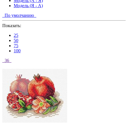
Модель (А - Я)
Модель (Я - А)
По умолчанию
Показать:
25
50
75
100
36