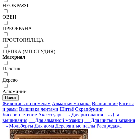
НЕОКРАФТ
ОВЕН
ПРЕОБРАНА
ПРОСТОПЯЛЬЦА
ЩЕПКА (МП-СТУДИЯ)
Материал
Пластик
Дерево
Алюминий
Поиск
Живопись по номерам
Алмазная мозаика
Вышивание
Багеты
и рамы
Вышивка лентами
Шитьё
Скрапбукинг
Бисероплетение
Аксессуары
- Для рисования
- Для
вышивания
- Для алмазной мозаики
- Для шитья и вязания
- Мольберты
Для дома
Деревянные пазлы
Распродажа