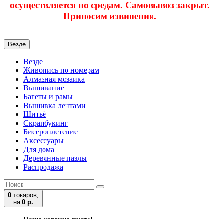
осуществляется по средам. Самовывоз закрыт.
Приносим извинения.
Везде
Везде
Живопись по номерам
Алмазная мозаика
Вышивание
Багеты и рамы
Вышивка лентами
Шитьё
Скрапбукинг
Бисероплетение
Аксессуары
Для дома
Деревянные пазлы
Распродажа
0
товаров,
на
0 р.