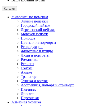
Ваша корзина пуста!
Каталог
Живопись по номерам
Зимние пейзажи
Городской пейзаж
Деревенский пейзаж
Морской пейзаж
Природа
Цветы и натюрморты
Репродукции
Животные и птицы
Люди и портреты
Романтика
Религия
Сказки
Аниме
Транспорт
Этника и восток
Абстракция, поп-арт и стрит-арт
Интерьер
Детские
Персонажи
Алмазная мозаика