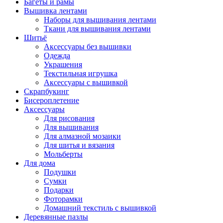
Багеты и рамы
Вышивка лентами
Наборы для вышивания лентами
Ткани для вышивания лентами
Шитьё
Аксессуары без вышивки
Одежда
Украшения
Текстильная игрушка
Аксессуары с вышивкой
Скрапбукинг
Бисероплетение
Аксессуары
Для рисования
Для вышивания
Для алмазной мозаики
Для шитья и вязания
Мольберты
Для дома
Подушки
Сумки
Подарки
Фоторамки
Домашний текстиль с вышивкой
Деревянные пазлы