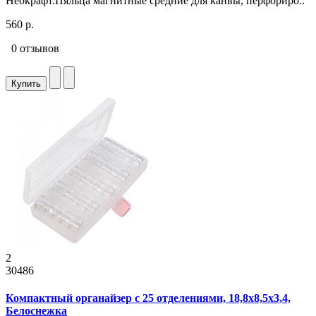
Неокрафт.Пяльца магнитные средние для канвы, перфориро..
560 р.
0 отзывов
Купить
2
30486
Компактный органайзер с 25 отделениями, 18,8x8,5x3,4,
Белоснежка