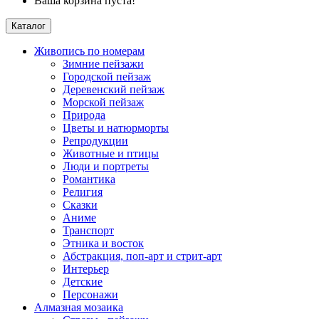
Ваша корзина пуста!
Каталог
Живопись по номерам
Зимние пейзажи
Городской пейзаж
Деревенский пейзаж
Морской пейзаж
Природа
Цветы и натюрморты
Репродукции
Животные и птицы
Люди и портреты
Романтика
Религия
Сказки
Аниме
Транспорт
Этника и восток
Абстракция, поп-арт и стрит-арт
Интерьер
Детские
Персонажи
Алмазная мозаика