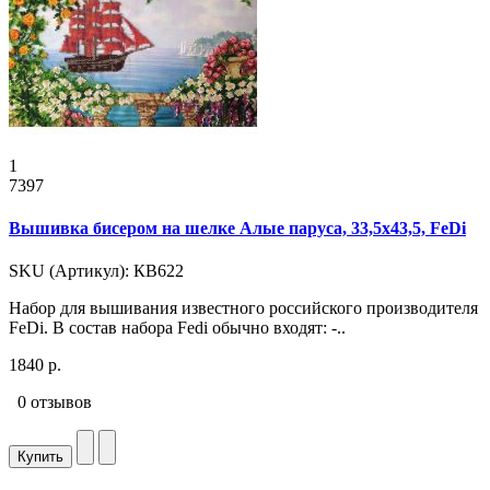
1
7397
Вышивка бисером на шелке Алые паруса, 33,5x43,5, FeDi
SKU (Артикул): КВ622
Набор для вышивания известного российского производителя
FeDi. В состав набора Fedi обычно входят: -..
1840 р.
0 отзывов
Купить