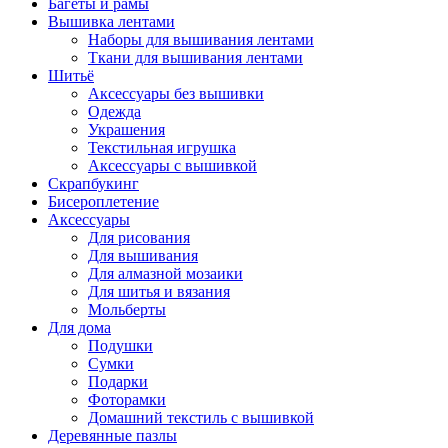
Багеты и рамы
Вышивка лентами
Наборы для вышивания лентами
Ткани для вышивания лентами
Шитьё
Аксессуары без вышивки
Одежда
Украшения
Текстильная игрушка
Аксессуары с вышивкой
Скрапбукинг
Бисероплетение
Аксессуары
Для рисования
Для вышивания
Для алмазной мозаики
Для шитья и вязания
Мольберты
Для дома
Подушки
Сумки
Подарки
Фоторамки
Домашний текстиль с вышивкой
Деревянные пазлы