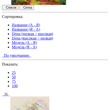
Список
Сетка
Сортировка:
Название (А - Я)
Название (Я - А)
Цена (низкая > высокая)
Цена (высокая > низкая)
Модель (А - Я)
Модель (Я - А)
По умолчанию
Показать:
25
50
75
100
36