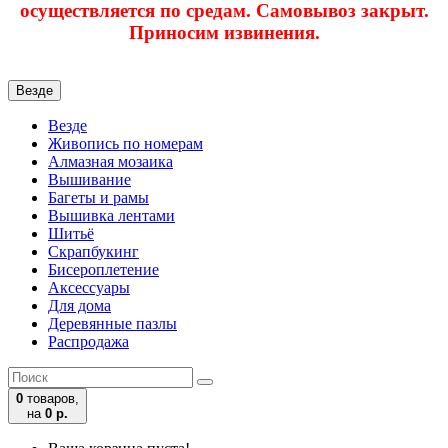
осуществляется по средам. Самовывоз закрыт.
Приносим извинения.
Везде
Везде
Живопись по номерам
Алмазная мозаика
Вышивание
Багеты и рамы
Вышивка лентами
Шитьё
Скрапбукинг
Бисероплетение
Аксессуары
Для дома
Деревянные пазлы
Распродажа
0
товаров,
на
0 р.