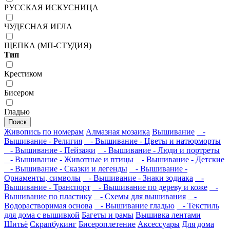
РУССКАЯ ИСКУСНИЦА
ЧУДЕСНАЯ ИГЛА
ЩЕПКА (МП-СТУДИЯ)
Тип
Крестиком
Бисером
Гладью
Поиск
Живопись по номерам
Алмазная мозаика
Вышивание
-
Вышивание - Религия
- Вышивание - Цветы и натюрморты
- Вышивание - Пейзажи
- Вышивание - Люди и портреты
- Вышивание - Животные и птицы
- Вышивание - Детские
- Вышивание - Сказки и легенды
- Вышивание -
Орнаменты, символы
- Вышивание - Знаки зодиака
-
Вышивание - Транспорт
- Вышивание по дереву и коже
-
Вышивание по пластику
- Схемы для вышивания
-
Водорастворимая основа
- Вышивание гладью
- Текстиль
для дома с вышивкой
Багеты и рамы
Вышивка лентами
Шитьё
Скрапбукинг
Бисероплетение
Аксессуары
Для дома