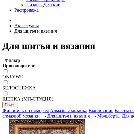
Пазлы - Детские
Распродажа
Аксессуары
Для шитья и вязания
Для шитья и вязания
Фильтр
Производители
ONLYWE
БЕЛОСНЕЖКА
ЩЕПКА (МП-СТУДИЯ)
Поиск
Живопись по номерам
Алмазная мозаика
Вышивание
Багеты и
алмазной мозаики
- Для шитья и вязания
- Мольберты
Для д