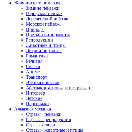
Живопись по номерам
Зимние пейзажи
Городской пейзаж
Деревенский пейзаж
Морской пейзаж
Природа
Цветы и натюрморты
Репродукции
Животные и птицы
Люди и портреты
Романтика
Религия
Сказки
Аниме
Транспорт
Этника и восток
Абстракция, поп-арт и стрит-арт
Интерьер
Детские
Персонажи
Алмазная мозаика
Стразы - пейзажи
Стразы - репродукции
Стразы - люди
Стразы - животные и птицы