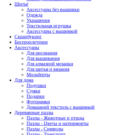
Шитьё
Аксессуары без вышивки
Одежда
Украшения
Текстильная игрушка
Аксессуары с вышивкой
Скрапбукинг
Бисероплетение
Аксессуары
Для рисования
Для вышивания
Для алмазной мозаики
Для шитья и вязания
Мольберты
Для дома
Подушки
Сумки
Подарки
Фоторамки
Домашний текстиль с вышивкой
Деревянные пазлы
Пазлы - Животные и птицы
Пазлы - Цветы и натюрморты
Пазлы - Символы
Пазлы - Транспорт