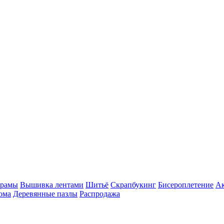
 рамы
Вышивка лентами
Шитьё
Скрапбукинг
Бисероплетение
Ак
ома
Деревянные пазлы
Распродажа