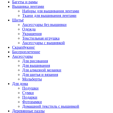
Багеты и рамы
Вышивка лентами
Наборы для вышивания лентами
Ткани для вышивания лентами
Шитьё
Аксессуары без вышивки
Одежда
Украшения
Текстильная игрушка
Аксессуары с вышивкой
Скрапбукинг
Бисероплетение
Аксессуары
Для рисования
Для вышивания
Для алмазной мозаики
Для шитья и вязания
Мольберты
Для дома
Подушки
Сумки
Подарки
Фоторамки
Домашний текстиль с вышивкой
Деревянные пазлы