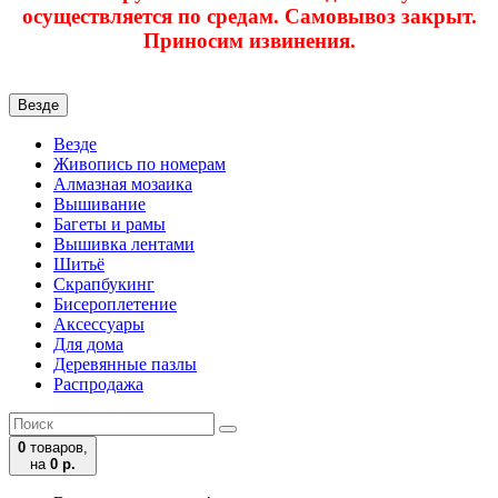
осуществляется по средам. Самовывоз закрыт.
Приносим извинения.
Везде
Везде
Живопись по номерам
Алмазная мозаика
Вышивание
Багеты и рамы
Вышивка лентами
Шитьё
Скрапбукинг
Бисероплетение
Аксессуары
Для дома
Деревянные пазлы
Распродажа
0
товаров,
на
0 р.