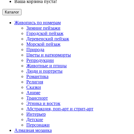
Ваша корзина пуста!
Каталог
Живопись по номерам
Зимние пейзажи
Городской пейзаж
Деревенский пейзаж
Морской пейзаж
Природа
Цветы и натюрморты
Репродукции
Животные и птицы
Люди и портреты
Романтика
Религия
Сказки
Аниме
Транспорт
Этника и восток
Абстракция, поп-арт и стрит-арт
Интерьер
Детские
Персонажи
Алмазная мозаика