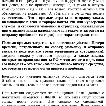
находятся (я передумал, я уже купил в другом месте, у меня
нет денег, мне не принесли извещение, я уехал в отпуск/
командировку и т.д и т.п.), вот только убытков магазина эти
объяснения не покрывают. А убытки в этом случае весьма
существенные.
Это и прямые затраты на отправку заказа,
включающие в себя и тарифы почты РФ или курьерской
службы, и стоимости упаковки и страховку, обязательную
при отправке заказа наложенным платежом, к затратам на
отправку прибавляется тариф на возврат отправителю.
Помимо прямых затрат есть и косвенные убытки. Потеря
времени, потраченного на сборку, упаковку и отправку
заказа (а ведь всё это время оплачивается сотрудникам),
закупка товара у оптового продавца, а также заказы,
которые по правилам почты РФ месяц лежит и ждет, пока
его выкупят – это тоже «замороженные» впустую средства,
которые за это время могли принести прибыль.
Большинство интернет-магазинов России пользуется этой
базой данных и, как правило, таким клиентам отправляет
заказы исключительно после внесения предоплаты за заказ.
Наш магазин следует тем же принципам. Если данные о
покупателе находятся в ФБНК, то его заказ будет собран
только после оплаты. Это связано со спецификой
комплектации заказов в нашем магазине. Если клиент,