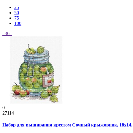
25
50
75
100
36
0
27114
Набор для вышивания крестом Сочный крыжовник, 18x14,