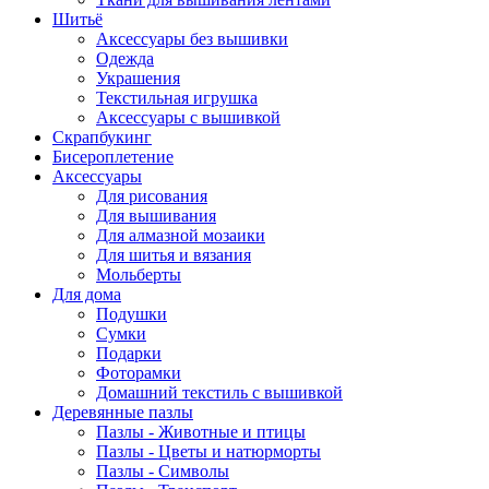
Шитьё
Аксессуары без вышивки
Одежда
Украшения
Текстильная игрушка
Аксессуары с вышивкой
Скрапбукинг
Бисероплетение
Аксессуары
Для рисования
Для вышивания
Для алмазной мозаики
Для шитья и вязания
Мольберты
Для дома
Подушки
Сумки
Подарки
Фоторамки
Домашний текстиль с вышивкой
Деревянные пазлы
Пазлы - Животные и птицы
Пазлы - Цветы и натюрморты
Пазлы - Символы