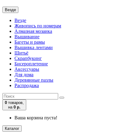
Везде
Везде
Живопись по номерам
Алмазная мозаика
Вышивание
Багеты и рамы
Вышивка лентами
Шитьё
Скрапбукинг
Бисероплетение
Аксессуары
Для дома
Деревянные пазлы
Распродажа
0
товаров,
на
0 р.
Ваша корзина пуста!
Каталог