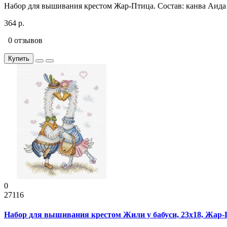
Набор для вышивания крестом Жар-Птица. Состав: канва Аида 
364 р.
0 отзывов
Купить
0
27116
Набор для вышивания крестом Жили у бабуси, 23x18, Жар