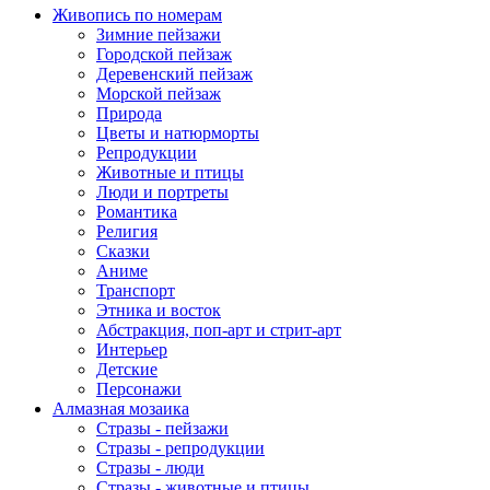
Живопись по номерам
Зимние пейзажи
Городской пейзаж
Деревенский пейзаж
Морской пейзаж
Природа
Цветы и натюрморты
Репродукции
Животные и птицы
Люди и портреты
Романтика
Религия
Сказки
Аниме
Транспорт
Этника и восток
Абстракция, поп-арт и стрит-арт
Интерьер
Детские
Персонажи
Алмазная мозаика
Стразы - пейзажи
Стразы - репродукции
Стразы - люди
Стразы - животные и птицы