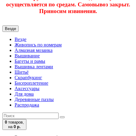
осуществляется по средам. Самовывоз закрыт.
Приносим извинения.
Везде
Везде
Живопись по номерам
Алмазная мозаика
Вышивание
Багеты и рамы
Вышивка лентами
Шитьё
Скрапбукинг
Бисероплетение
Аксессуары
Для дома
Деревянные пазлы
Распродажа
0
товаров,
на
0 р.