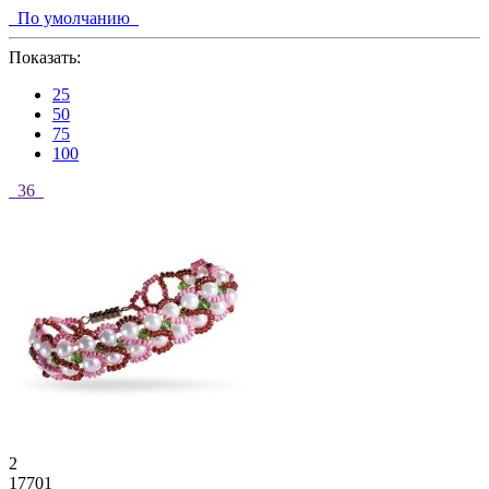
По умолчанию
Показать:
25
50
75
100
36
2
17701