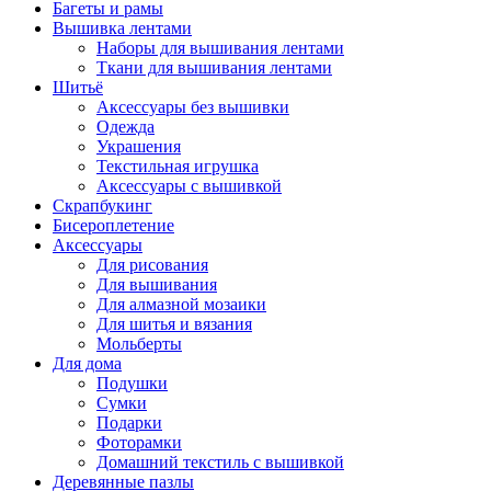
Багеты и рамы
Вышивка лентами
Наборы для вышивания лентами
Ткани для вышивания лентами
Шитьё
Аксессуары без вышивки
Одежда
Украшения
Текстильная игрушка
Аксессуары с вышивкой
Скрапбукинг
Бисероплетение
Аксессуары
Для рисования
Для вышивания
Для алмазной мозаики
Для шитья и вязания
Мольберты
Для дома
Подушки
Сумки
Подарки
Фоторамки
Домашний текстиль с вышивкой
Деревянные пазлы