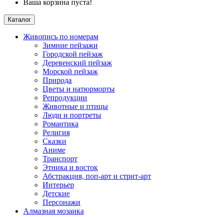
Ваша корзина пуста!
Каталог
Живопись по номерам
Зимние пейзажи
Городской пейзаж
Деревенский пейзаж
Морской пейзаж
Природа
Цветы и натюрморты
Репродукции
Животные и птицы
Люди и портреты
Романтика
Религия
Сказки
Аниме
Транспорт
Этника и восток
Абстракция, поп-арт и стрит-арт
Интерьер
Детские
Персонажи
Алмазная мозаика