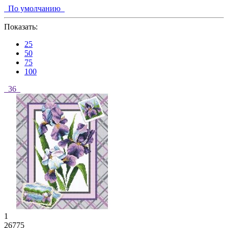
По умолчанию
Показать:
25
50
75
100
36
1
26775