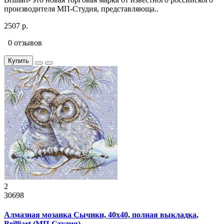
производителя МП-Студия, представляюща..
2507 р.
0 отзывов
Купить
2
30698
Алмазная мозаика Сычики, 40x40, полная выкладка,
Brilliart (МП-Студия)