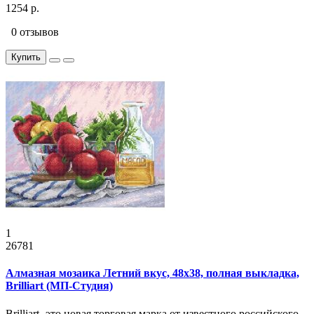
1254 р.
0 отзывов
Купить
1
26781
Алмазная мозаика Летний вкус, 48x38, полная выкладка,
Brilliart (МП-Студия)
Brilliart- это новая торговая марка от известного российского