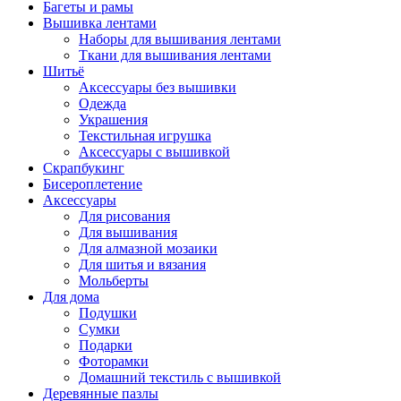
Багеты и рамы
Вышивка лентами
Наборы для вышивания лентами
Ткани для вышивания лентами
Шитьё
Аксессуары без вышивки
Одежда
Украшения
Текстильная игрушка
Аксессуары с вышивкой
Скрапбукинг
Бисероплетение
Аксессуары
Для рисования
Для вышивания
Для алмазной мозаики
Для шитья и вязания
Мольберты
Для дома
Подушки
Сумки
Подарки
Фоторамки
Домашний текстиль с вышивкой
Деревянные пазлы