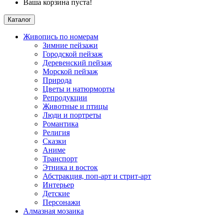
Ваша корзина пуста!
Каталог
Живопись по номерам
Зимние пейзажи
Городской пейзаж
Деревенский пейзаж
Морской пейзаж
Природа
Цветы и натюрморты
Репродукции
Животные и птицы
Люди и портреты
Романтика
Религия
Сказки
Аниме
Транспорт
Этника и восток
Абстракция, поп-арт и стрит-арт
Интерьер
Детские
Персонажи
Алмазная мозаика