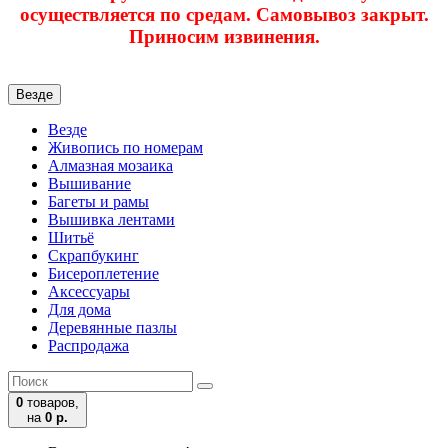
осуществляется по средам. Самовывоз закрыт.
Приносим извинения.
Везде
Везде
Живопись по номерам
Алмазная мозаика
Вышивание
Багеты и рамы
Вышивка лентами
Шитьё
Скрапбукинг
Бисероплетение
Аксессуары
Для дома
Деревянные пазлы
Распродажа
0
товаров,
на
0 р.