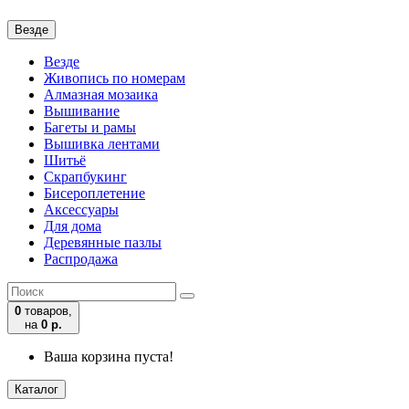
Везде
Везде
Живопись по номерам
Алмазная мозаика
Вышивание
Багеты и рамы
Вышивка лентами
Шитьё
Скрапбукинг
Бисероплетение
Аксессуары
Для дома
Деревянные пазлы
Распродажа
0
товаров,
на
0 р.
Ваша корзина пуста!
Каталог