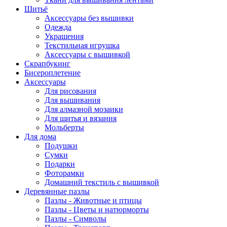
Шитьё
Аксессуары без вышивки
Одежда
Украшения
Текстильная игрушка
Аксессуары с вышивкой
Скрапбукинг
Бисероплетение
Аксессуары
Для рисования
Для вышивания
Для алмазной мозаики
Для шитья и вязания
Мольберты
Для дома
Подушки
Сумки
Подарки
Фоторамки
Домашний текстиль с вышивкой
Деревянные пазлы
Пазлы - Животные и птицы
Пазлы - Цветы и натюрморты
Пазлы - Символы