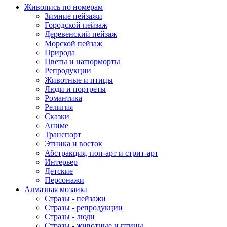
Живопись по номерам
Зимние пейзажи
Городской пейзаж
Деревенский пейзаж
Морской пейзаж
Природа
Цветы и натюрморты
Репродукции
Животные и птицы
Люди и портреты
Романтика
Религия
Сказки
Аниме
Транспорт
Этника и восток
Абстракция, поп-арт и стрит-арт
Интерьер
Детские
Персонажи
Алмазная мозаика
Стразы - пейзажи
Стразы - репродукции
Стразы - люди
Стразы - животные и птицы