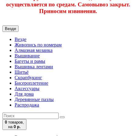
осуществляется по средам. Самовывоз закрыт.
Приносим извинения.
Везде
Везде
Живопись по номерам
Алмазная мозаика
Вышивание
Багеты и рамы
Вышивка лентами
Шитьё
Скрапбукинг
Бисероплетение
Аксессуары
Для дома
Деревянные пазлы
Распродажа
0
товаров,
на
0 р.