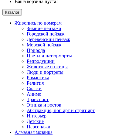
Ваша корзина пуста!
Каталог
Живопись по номерам
Зимние пейзажи
Городской пейзаж
Деревенский пейзаж
Морской пейзаж
Природа
Цветы и натюрморты
Репродукции
Животные и птицы
Люди и портреты
Романтика
Религия
Сказки
Аниме
Транспорт
Этника и восток
Абстракция, поп-арт и стрит-арт
Интерьер
Детские
Персонажи
Алмазная мозаика