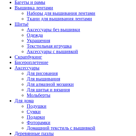
Багеты и рамы
Вышивка лентами
Наборы для вышивания лентами
Ткани для вышивания лентами
Шитьё
Аксессуары без вышивки
Одежда
Украшения
Текстильная игрушка
Аксессуары с вышивкой
Скрапбукинг
Бисероплетение
Аксессуары
Для рисования
Для вышивания
Для алмазной мозаики
Для шитья и вязания
Мольберты
Для дома
Подушки
Сумки
Подарки
Фоторамки
Домашний текстиль с вышивкой
Деревянные пазлы