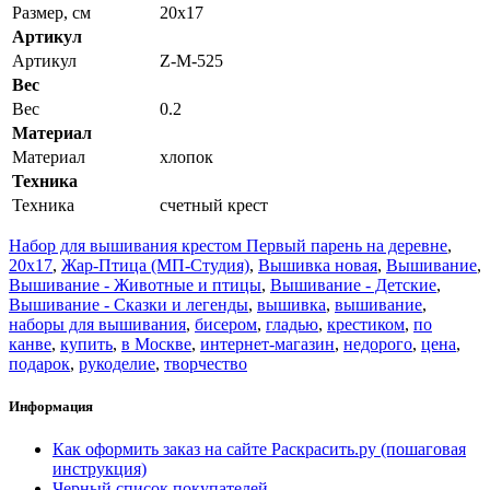
Размер, см
20x17
Артикул
Артикул
Z-М-525
Вес
Вес
0.2
Материал
Материал
хлопок
Техника
Техника
счетный крест
Набор для вышивания крестом Первый парень на деревне
,
20x17
,
Жар-Птица (МП-Студия)
,
Вышивка новая
,
Вышивание
,
Вышивание - Животные и птицы
,
Вышивание - Детские
,
Вышивание - Сказки и легенды
,
вышивка
,
вышивание
,
наборы для вышивания
,
бисером
,
гладью
,
крестиком
,
по
канве
,
купить
,
в Москве
,
интернет-магазин
,
недорого
,
цена
,
подарок
,
рукоделие
,
творчество
Информация
Как оформить заказ на сайте Раскрасить.ру (пошаговая
инструкция)
Черный список покупателей