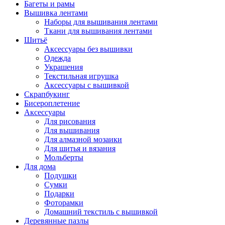
Багеты и рамы
Вышивка лентами
Наборы для вышивания лентами
Ткани для вышивания лентами
Шитьё
Аксессуары без вышивки
Одежда
Украшения
Текстильная игрушка
Аксессуары с вышивкой
Скрапбукинг
Бисероплетение
Аксессуары
Для рисования
Для вышивания
Для алмазной мозаики
Для шитья и вязания
Мольберты
Для дома
Подушки
Сумки
Подарки
Фоторамки
Домашний текстиль с вышивкой
Деревянные пазлы