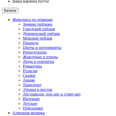
Ваша корзина пуста!
Каталог
Живопись по номерам
Зимние пейзажи
Городской пейзаж
Деревенский пейзаж
Морской пейзаж
Природа
Цветы и натюрморты
Репродукции
Животные и птицы
Люди и портреты
Романтика
Религия
Сказки
Аниме
Транспорт
Этника и восток
Абстракция, поп-арт и стрит-арт
Интерьер
Детские
Персонажи
Алмазная мозаика