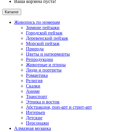
Ваша корзина пуста!
Каталог
Живопись по номерам
Зимние пейзажи
Городской пейзаж
Деревенский пейзаж
Морской пейзаж
Природа
Цветы и натюрморты
Репродукции
Животные и птицы
Люди и портреты
Романтика
Религия
Сказки
Аниме
Транспорт
Этника и восток
Абстракция, поп-арт и стрит-арт
Интерьер
Детские
Персонажи
Алмазная мозаика