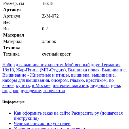
Размер, см
18x18
Артикул
Артикул
Z-М-072
Вес
Вес
0.2
Материал
Материал
хлопок
Техника
Техника
счетный крест
Набор для вышивания крестом Мой верный друг. Германия
,
18x18
,
Жар-Птица (МП-Студия)
,
Вышивка новая
,
Вышивание
,
Вышивание - Животные и птицы
,
вышивка
,
вышивание
,
наборы для вышивания
,
бисером
,
гладью
,
крестиком
,
по
канве
,
купить
,
в Москве
,
интернет-магазин
,
недорого
,
цена
,
подарок
,
рукоделие
,
творчество
Информация
Как оформить заказ на сайте Раскрасить.ру (пошаговая
инструкция)
Черный список покупателей
Условия доставки, оплаты и возврата