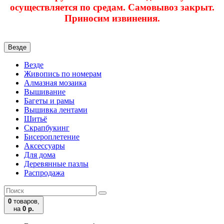
осуществляется по средам. Самовывоз закрыт.
Приносим извинения.
Везде
Везде
Живопись по номерам
Алмазная мозаика
Вышивание
Багеты и рамы
Вышивка лентами
Шитьё
Скрапбукинг
Бисероплетение
Аксессуары
Для дома
Деревянные пазлы
Распродажа
0
товаров,
на
0 р.