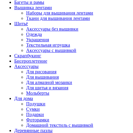
Багеты и рамы
Вышивка лентами
Наборы для вышивания лентами
Ткани для вышивания лентами
Шитьё
Аксессуары без вышивки
Одежда
Украшения
Текстильная игрушка
Аксессуары с вышивкой
Скрапбукинг
Бисероплетение
Аксессуары
Для рисования
Для вышивания
Для алмазной мозаики
Для шитья и вязания
Мольберты
Для дома
Подушки
Сумки
Подарки
Фоторамки
Домашний текстиль с вышивкой
Деревянные пазлы