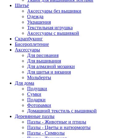
Шитьё
Аксессуары без вышивки
Одежда
Украшения
Текстильная игрушка
Аксессуары с вышивкой
Скрапбукинг
Бисероплетение
Аксессуары
Для рисования
Для вышивания
Для алмазной мозаики
Для шитья и вязания
Мольберты
Для дома
Подушки
Сумки
Подарки
Фоторамки
Домашний текстиль с вышивкой
Деревянные пазлы
Пазлы - Животные и птицы
Пазлы - Цветы и натюрморты
Пазлы - Символы