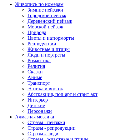
Живопись по номерам
Зимние пейзажи
Городской пейзаж
Деревенский пейзаж
Морской пейзаж
Природа
Цветы и натюрморты
Репродукции
Животные и птицы
Люди и портреты
Романтика
Религия
Сказки
Аниме
Транспорт
Этника и восток
Абстракция, поп-арт и стрит-арт
Интерьер
Детские
Персонажи
Алмазная мозаика
Стразы - пейзажи
Стразы - репродукции
Стразы - люди
Стразы - животные и птицы