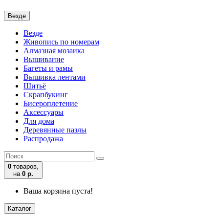
Везде
Везде
Живопись по номерам
Алмазная мозаика
Вышивание
Багеты и рамы
Вышивка лентами
Шитьё
Скрапбукинг
Бисероплетение
Аксессуары
Для дома
Деревянные пазлы
Распродажа
0
товаров,
на
0 р.
Ваша корзина пуста!
Каталог