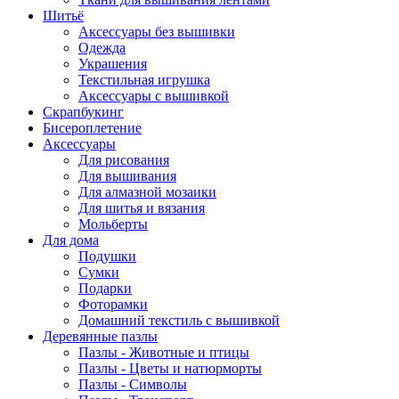
Шитьё
Аксессуары без вышивки
Одежда
Украшения
Текстильная игрушка
Аксессуары с вышивкой
Скрапбукинг
Бисероплетение
Аксессуары
Для рисования
Для вышивания
Для алмазной мозаики
Для шитья и вязания
Мольберты
Для дома
Подушки
Сумки
Подарки
Фоторамки
Домашний текстиль с вышивкой
Деревянные пазлы
Пазлы - Животные и птицы
Пазлы - Цветы и натюрморты
Пазлы - Символы