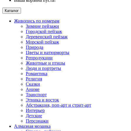
Ваша корзина пуста!
Каталог
Живопись по номерам
Зимние пейзажи
Городской пейзаж
Деревенский пейзаж
Морской пейзаж
Природа
Цветы и натюрморты
Репродукции
Животные и птицы
Люди и портреты
Романтика
Религия
Сказки
Аниме
Транспорт
Этника и восток
Абстракция, поп-арт и стрит-арт
Интерьер
Детские
Персонажи
Алмазная мозаика