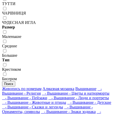
ТУТТИ
ЧАРIВНИЦЯ
ЧУДЕСНАЯ ИГЛА
Размер
Маленькие
Средние
Большие
Тип
Крестиком
Бисером
Поиск
Живопись по номерам
Алмазная мозаика
Вышивание
-
Вышивание - Религия
- Вышивание - Цветы и натюрморты
- Вышивание - Пейзажи
- Вышивание - Люди и портреты
- Вышивание - Животные и птицы
- Вышивание - Детские
- Вышивание - Сказки и легенды
- Вышивание -
Орнаменты, символы
- Вышивание - Знаки зодиака
-