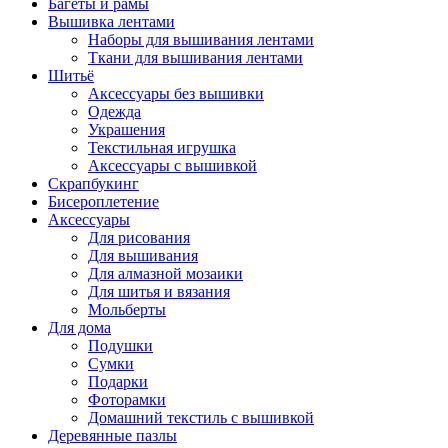
Багеты и рамы
Вышивка лентами
Наборы для вышивания лентами
Ткани для вышивания лентами
Шитьё
Аксессуары без вышивки
Одежда
Украшения
Текстильная игрушка
Аксессуары с вышивкой
Скрапбукинг
Бисероплетение
Аксессуары
Для рисования
Для вышивания
Для алмазной мозаики
Для шитья и вязания
Мольберты
Для дома
Подушки
Сумки
Подарки
Фоторамки
Домашний текстиль с вышивкой
Деревянные пазлы