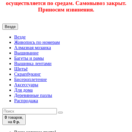
осуществляется по средам. Самовывоз закрыт.
Приносим извинения.
Везде
Везде
Живопись по номерам
Алмазная мозаика
Вышивание
Багеты и рамы
Вышивка лентами
Шитьё
Скрапбукинг
Бисероплетение
Аксессуары
Для дома
Деревянные пазлы
Распродажа
0
товаров,
на
0 р.