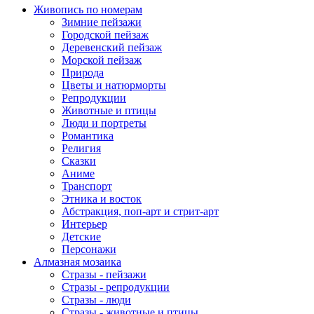
Живопись по номерам
Зимние пейзажи
Городской пейзаж
Деревенский пейзаж
Морской пейзаж
Природа
Цветы и натюрморты
Репродукции
Животные и птицы
Люди и портреты
Романтика
Религия
Сказки
Аниме
Транспорт
Этника и восток
Абстракция, поп-арт и стрит-арт
Интерьер
Детские
Персонажи
Алмазная мозаика
Стразы - пейзажи
Стразы - репродукции
Стразы - люди
Стразы - животные и птицы