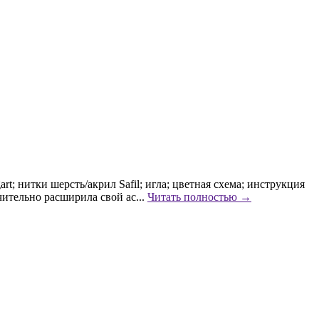
t; нитки шерсть/акрил Safil; игла; цветная схема; инструкция
чительно расширила свой ас...
Читать полностью →