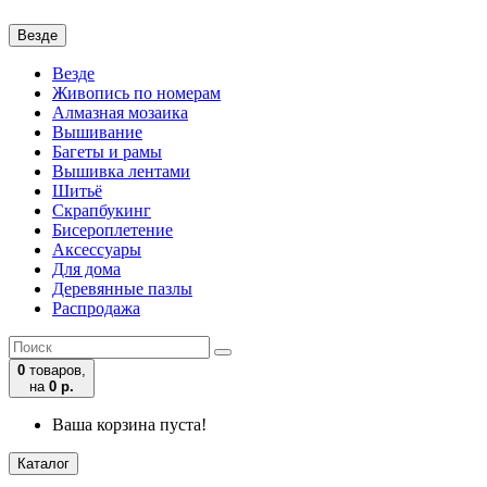
Везде
Везде
Живопись по номерам
Алмазная мозаика
Вышивание
Багеты и рамы
Вышивка лентами
Шитьё
Скрапбукинг
Бисероплетение
Аксессуары
Для дома
Деревянные пазлы
Распродажа
0
товаров,
на
0 р.
Ваша корзина пуста!
Каталог