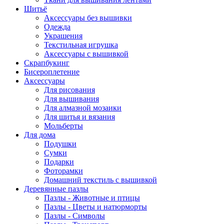
Шитьё
Аксессуары без вышивки
Одежда
Украшения
Текстильная игрушка
Аксессуары с вышивкой
Скрапбукинг
Бисероплетение
Аксессуары
Для рисования
Для вышивания
Для алмазной мозаики
Для шитья и вязания
Мольберты
Для дома
Подушки
Сумки
Подарки
Фоторамки
Домашний текстиль с вышивкой
Деревянные пазлы
Пазлы - Животные и птицы
Пазлы - Цветы и натюрморты
Пазлы - Символы