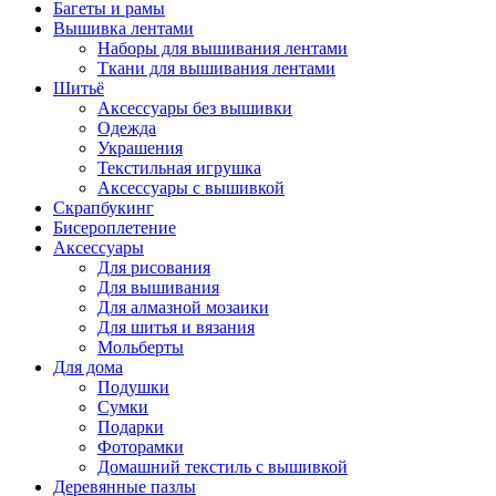
Багеты и рамы
Вышивка лентами
Наборы для вышивания лентами
Ткани для вышивания лентами
Шитьё
Аксессуары без вышивки
Одежда
Украшения
Текстильная игрушка
Аксессуары с вышивкой
Скрапбукинг
Бисероплетение
Аксессуары
Для рисования
Для вышивания
Для алмазной мозаики
Для шитья и вязания
Мольберты
Для дома
Подушки
Сумки
Подарки
Фоторамки
Домашний текстиль с вышивкой
Деревянные пазлы