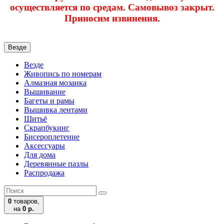
осуществляется по средам. Самовывоз закрыт.
Приносим извинения.
Везде
Везде
Живопись по номерам
Алмазная мозаика
Вышивание
Багеты и рамы
Вышивка лентами
Шитьё
Скрапбукинг
Бисероплетение
Аксессуары
Для дома
Деревянные пазлы
Распродажа
0
товаров,
на
0 р.