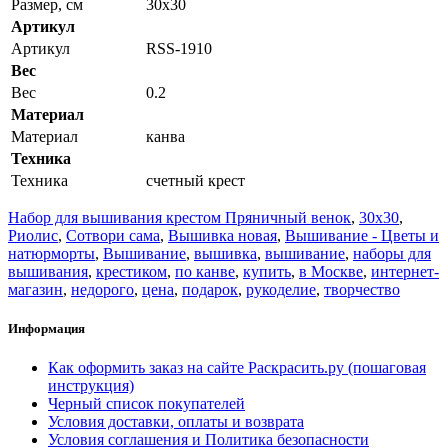
Размер, см
30x30
Артикул
Артикул
RSS-1910
Вес
Вес
0.2
Материал
Материал
канва
Техника
Техника
счетный крест
Набор для вышивания крестом Пряничный венок
,
30x30
,
Риолис
,
Сотвори сама
,
Вышивка новая
,
Вышивание - Цветы и
натюрморты
,
Вышивание
,
вышивка
,
вышивание
,
наборы для
вышивания
,
крестиком
,
по канве
,
купить
,
в Москве
,
интернет-
магазин
,
недорого
,
цена
,
подарок
,
рукоделие
,
творчество
Информация
Как оформить заказ на сайте Раскрасить.ру (пошаговая
инструкция)
Черный список покупателей
Условия доставки, оплаты и возврата
Условия соглашения и Политика безопасности