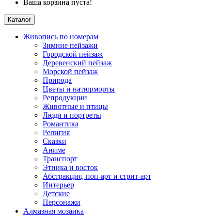
Ваша корзина пуста!
Каталог
Живопись по номерам
Зимние пейзажи
Городской пейзаж
Деревенский пейзаж
Морской пейзаж
Природа
Цветы и натюрморты
Репродукции
Животные и птицы
Люди и портреты
Романтика
Религия
Сказки
Аниме
Транспорт
Этника и восток
Абстракция, поп-арт и стрит-арт
Интерьер
Детские
Персонажи
Алмазная мозаика