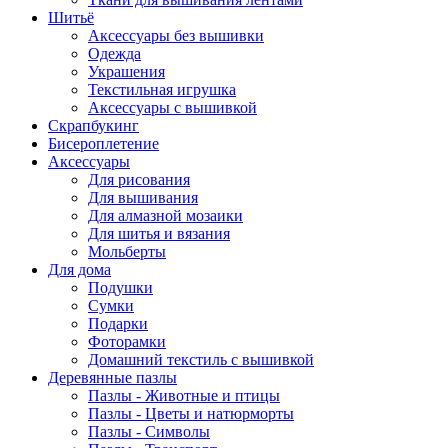
Шитьё
Аксессуары без вышивки
Одежда
Украшения
Текстильная игрушка
Аксессуары с вышивкой
Скрапбукинг
Бисероплетение
Аксессуары
Для рисования
Для вышивания
Для алмазной мозаики
Для шитья и вязания
Мольберты
Для дома
Подушки
Сумки
Подарки
Фоторамки
Домашний текстиль с вышивкой
Деревянные пазлы
Пазлы - Животные и птицы
Пазлы - Цветы и натюрморты
Пазлы - Символы