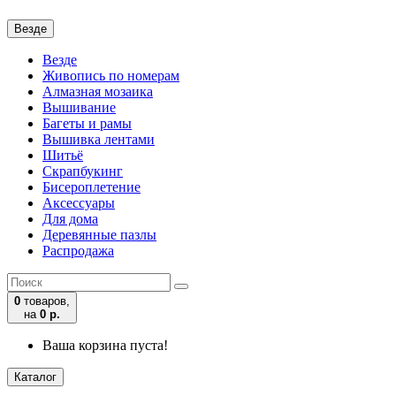
Везде
Везде
Живопись по номерам
Алмазная мозаика
Вышивание
Багеты и рамы
Вышивка лентами
Шитьё
Скрапбукинг
Бисероплетение
Аксессуары
Для дома
Деревянные пазлы
Распродажа
0
товаров,
на
0 р.
Ваша корзина пуста!
Каталог