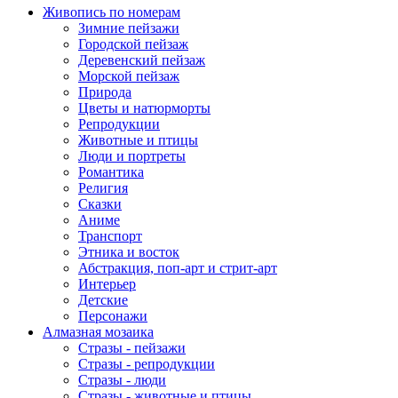
Живопись по номерам
Зимние пейзажи
Городской пейзаж
Деревенский пейзаж
Морской пейзаж
Природа
Цветы и натюрморты
Репродукции
Животные и птицы
Люди и портреты
Романтика
Религия
Сказки
Аниме
Транспорт
Этника и восток
Абстракция, поп-арт и стрит-арт
Интерьер
Детские
Персонажи
Алмазная мозаика
Стразы - пейзажи
Стразы - репродукции
Стразы - люди
Стразы - животные и птицы