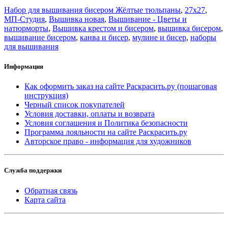
Набор для вышивания бисером Жёлтые тюльпаны
,
27x27
,
МП-Студия
,
Вышивка новая
,
Вышивание - Цветы и
натюрморты
,
Вышивка крестом и бисером
,
вышивка бисером
,
вышивание бисером
,
канва и бисер
,
мулине и бисер
,
наборы
для вышивания
Информация
Как оформить заказ на сайте Раскрасить.ру (пошаговая
инструкция)
Черный список покупателей
Условия доставки, оплаты и возврата
Условия соглашения и Политика безопасности
Программа лояльности на сайте Раскрасить.ру
Авторское право - информация для художников
Служба поддержки
Обратная связь
Карта сайта