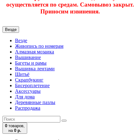
осуществляется по средам. Самовывоз закрыт.
Приносим извинения.
Везде
Везде
Живопись по номерам
Алмазная мозаика
Вышивание
Багеты и рамы
Вышивка лентами
Шитьё
Скрапбукинг
Бисероплетение
Аксессуары
Для дома
Деревянные пазлы
Распродажа
0
товаров,
на
0 р.