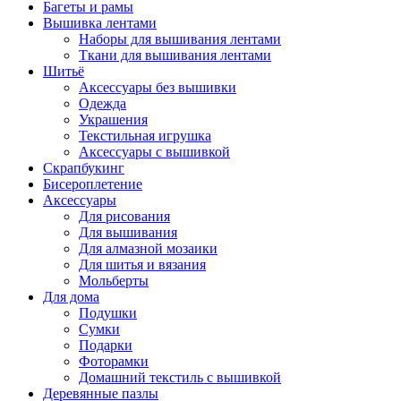
Багеты и рамы
Вышивка лентами
Наборы для вышивания лентами
Ткани для вышивания лентами
Шитьё
Аксессуары без вышивки
Одежда
Украшения
Текстильная игрушка
Аксессуары с вышивкой
Скрапбукинг
Бисероплетение
Аксессуары
Для рисования
Для вышивания
Для алмазной мозаики
Для шитья и вязания
Мольберты
Для дома
Подушки
Сумки
Подарки
Фоторамки
Домашний текстиль с вышивкой
Деревянные пазлы