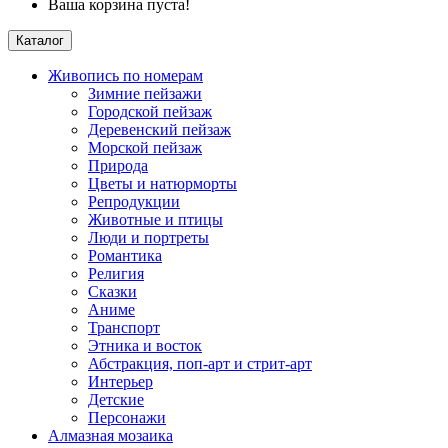
Ваша корзина пуста!
Каталог
Живопись по номерам
Зимние пейзажи
Городской пейзаж
Деревенский пейзаж
Морской пейзаж
Природа
Цветы и натюрморты
Репродукции
Животные и птицы
Люди и портреты
Романтика
Религия
Сказки
Аниме
Транспорт
Этника и восток
Абстракция, поп-арт и стрит-арт
Интерьер
Детские
Персонажи
Алмазная мозаика