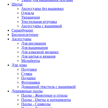
Шитьё
Аксессуары без вышивки
Одежда
Украшения
Текстильная игрушка
Аксессуары с вышивкой
Скрапбукинг
Бисероплетение
Аксессуары
Для рисования
Для вышивания
Для алмазной мозаики
Для шитья и вязания
Мольберты
Для дома
Подушки
Сумки
Подарки
Фоторамки
Домашний текстиль с вышивкой
Деревянные пазлы
Пазлы - Животные и птицы
Пазлы - Цветы и натюрморты
Пазлы - Символы