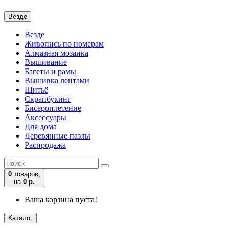
Везде
Везде
Живопись по номерам
Алмазная мозаика
Вышивание
Багеты и рамы
Вышивка лентами
Шитьё
Скрапбукинг
Бисероплетение
Аксессуары
Для дома
Деревянные пазлы
Распродажа
0
товаров,
на
0 р.
Ваша корзина пуста!
Каталог