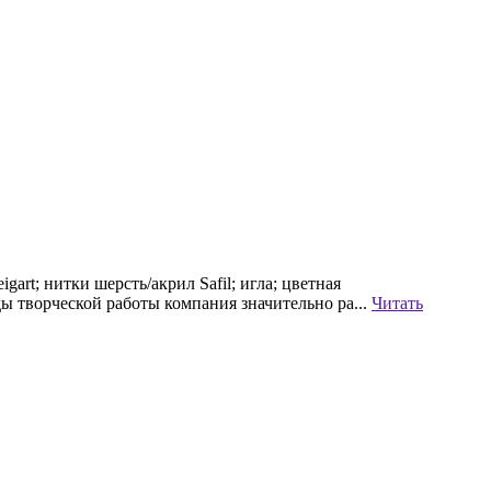
rt; нитки шерсть/акрил Safil; игла; цветная
ды творческой работы компания значительно ра...
Читать