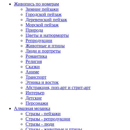
Живопись по номерам
Зимние пейзажи
Городской пейзаж
Деревенский пейзаж
Морской пейзаж
Природа
Цветы и натюрморты
Репродукции
Животные и птицы
Люди и портреты
Романтика
Религия
Сказки
Аниме
Транспорт
Этника и восток
Абстракция, поп-арт и стрит-арт
Интерьер
Детские
Персонажи
Алмазная мозаика
Стразы - пейзажи
Стразы - репродукции
Стразы - люди
Стразы - животные и птицы