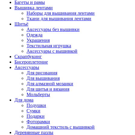
Багеты и рамы
Вышивка лентами
Наборы для вышивания лентами
Ткани для вышивания лентами
Шитьё
Аксессуары без вышивки
Одежда
Украшения
Текстильная игрушка
Аксессуары с вышивкой
Скрапбукинг
Бисероплетение
Аксессуары
Для рисования
Для вышивания
Для алмазной мозаики
Для шитья и вязания
Мольберты
Для дома
Подушки
Сумки
Подарки
Фоторамки
Домашний текстиль с вышивкой
Деревянные пазлы