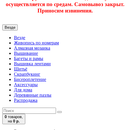
осуществляется по средам. Самовывоз закрыт.
Приносим извинения.
Везде
Везде
Живопись по номерам
Алмазная мозаика
Вышивание
Багеты и рамы
Вышивка лентами
Шитьё
Скрапбукинг
Бисероплетение
Аксессуары
Для дома
Деревянные пазлы
Распродажа
0
товаров,
на
0 р.