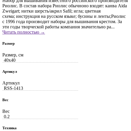
Набор для вышивания известного российского производителя
Риолис. В состав набора Риолис обычноно входят: канва Aida
Zweigart; нитки шерсть/акрил Safil; игла; цветная
схема; инструкция на русском языке; бусины и ленты;Риолис
с 1996 года производит наборы для вышивания крестом. За
эти годы творческой работы компания значительно ра...
Читать полностью →
Размер
Размер, см
40x40
Артикул
Артикул
RSS-1413
Вес
Вес
0.2
Техника