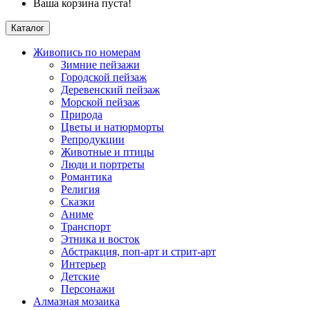
Ваша корзина пуста!
Каталог
Живопись по номерам
Зимние пейзажи
Городской пейзаж
Деревенский пейзаж
Морской пейзаж
Природа
Цветы и натюрморты
Репродукции
Животные и птицы
Люди и портреты
Романтика
Религия
Сказки
Аниме
Транспорт
Этника и восток
Абстракция, поп-арт и стрит-арт
Интерьер
Детские
Персонажи
Алмазная мозаика