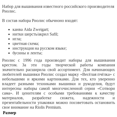
Набор для вышивания известного российского производителя
Риолис.
В состав набора Риолис обычноно входят:
канва Aida Zweigart;
нитки шерсть/акрил Safil;
игла;
цветная схема;
инструкция на русском языке;
бусины и ленты;
Риолис с 1996 года производит наборы для вышивания
крестом. За эти годы творческой работы компания
значительно расширила свой ассортимент. Для начинающих
любителей вышивки Риолис создал марку «Весёлая пчёлка» с
небольшими и яркими картинками. Для тех, кто уверенно
владеет разными техниками вышивки и рукоделия, будут
интересны наборы самой многочисленной серии «Сотвори
сама». И ценителям с особыми требованиями к качеству
материалов, разработке сюжета, надежности и
презентабельности упаковки можно посоветовать остановить
свое внимание на Riolis Premium.
Размер