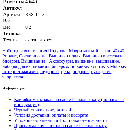
Размер, см
40x40
Артикул
Артикул
RSS-1413
Вес
Вес
0.2
Техника
Техника
счетный крест
Набор для вышивания Подушка. Мавританский газон
,
40x40
,
Риолис
,
Сотвори сама
,
Вышивка новая
,
Вышивка крестом и
бисером
,
Вышивание - Аксессуары
,
вышивка
,
вышивание
,
наборы для вышивания
,
бисером
,
по канве
,
купить
,
в Москве
,
интернет-магазин
,
недорого
,
цена
,
подарок
,
рукоделие
,
творчество
Информация
Как оформить заказ на сайте Раскрасить.ру (пошаговая
инструкция)
Черный список покупателей
Условия доставки, оплаты и возврата
Условия соглашения и Политика безопасности
Программа лояльности на сайте Раскрасить.ру