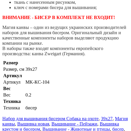
ткань с нанесенным рисунком,
ключ с номерами бисера для вышивания;
ВНИМАНИЕ - БИСЕР В КОМПЛЕКТ НЕ ВХОДИТ!
Магия канвы – один из ведущих украинских производителей
наборов для вышивания бисером. Оригинальный дизайн и
качественные компоненты наборов выделяют продукцию
компании на рынке.
В наборы также входят компоненты европейского
производства: канва Zweigart (Германия).
Размер
Размер, см
39x27
Артикул
Артикул
MK-КС-104
Вес
Вес
0.2
Техника
Техника
бисер
Набор для вышивания бисером Собака на охоте
,
39x27
,
Магия
канвы
,
Вышивка новая
,
Вышивание - Пейзажи
,
Вышивка
крестом и бисером
,
Вышивание - Животные и птицы
,
бисер
,