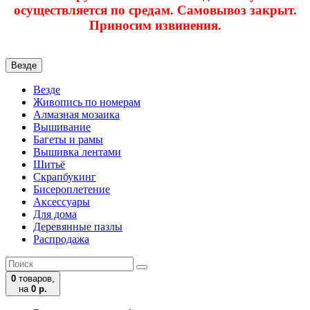
осуществляется по средам. Самовывоз закрыт.
Приносим извинения.
Везде
Везде
Живопись по номерам
Алмазная мозаика
Вышивание
Багеты и рамы
Вышивка лентами
Шитьё
Скрапбукинг
Бисероплетение
Аксессуары
Для дома
Деревянные пазлы
Распродажа
0
товаров,
на
0 р.