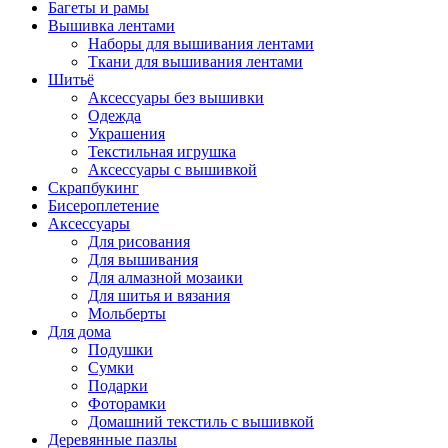
Багеты и рамы
Вышивка лентами
Наборы для вышивания лентами
Ткани для вышивания лентами
Шитьё
Аксессуары без вышивки
Одежда
Украшения
Текстильная игрушка
Аксессуары с вышивкой
Скрапбукинг
Бисероплетение
Аксессуары
Для рисования
Для вышивания
Для алмазной мозаики
Для шитья и вязания
Мольберты
Для дома
Подушки
Сумки
Подарки
Фоторамки
Домашний текстиль с вышивкой
Деревянные пазлы