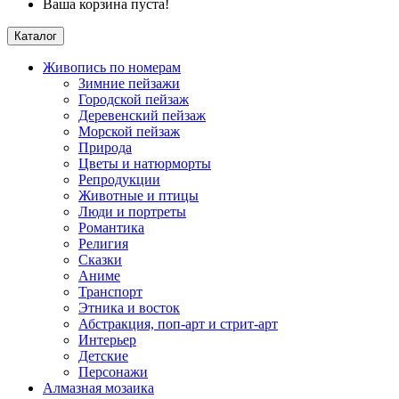
Ваша корзина пуста!
Каталог
Живопись по номерам
Зимние пейзажи
Городской пейзаж
Деревенский пейзаж
Морской пейзаж
Природа
Цветы и натюрморты
Репродукции
Животные и птицы
Люди и портреты
Романтика
Религия
Сказки
Аниме
Транспорт
Этника и восток
Абстракция, поп-арт и стрит-арт
Интерьер
Детские
Персонажи
Алмазная мозаика