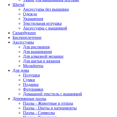
Шитьё
Аксессуары без вышивки
Одежда
Украшения
Текстильная игрушка
Аксессуары с вышивкой
Скрапбукинг
Бисероплетение
Аксессуары
Для рисования
Для вышивания
Для алмазной мозаики
Для шитья и вязания
Мольберты
Для дома
Подушки
Сумки
Подарки
Фоторамки
Домашний текстиль с вышивкой
Деревянные пазлы
Пазлы - Животные и птицы
Пазлы - Цветы и натюрморты
Пазлы - Символы