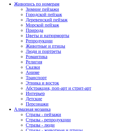
Живопись по номерам
Зимние пейзажи
Городской пейзаж
Деревенский пейзаж
Морской пейзаж
Природа
Цветы и натюрморты
Репродукции
Животные и птицы
Люди и портреты
Романтика
Религия
Сказки
Аниме
Транспорт
Этника и восток
Абстракция, поп-арт и стрит-арт
Интерьер
Детские
Персонажи
Алмазная мозаика
Стразы - пейзажи
Стразы - репродукции
Стразы - люди
Стразы - животные и птицы