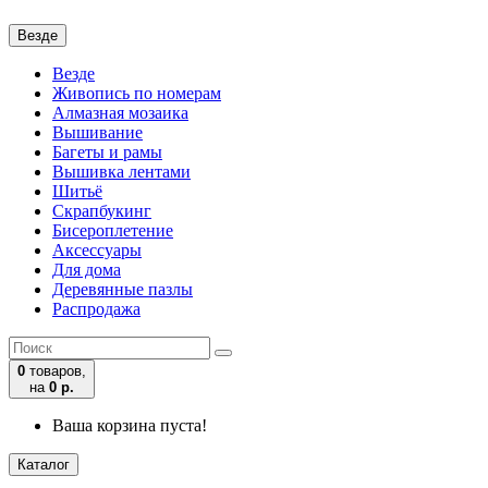
Везде
Везде
Живопись по номерам
Алмазная мозаика
Вышивание
Багеты и рамы
Вышивка лентами
Шитьё
Скрапбукинг
Бисероплетение
Аксессуары
Для дома
Деревянные пазлы
Распродажа
0
товаров,
на
0 р.
Ваша корзина пуста!
Каталог