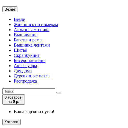
Везде
Везде
Живопись по номерам
Алмазная мозаика
Вышивание
Багеты и рамы
Вышивка лентами
Шитьё
Скрапбукинг
Бисероплетение
Аксессуары
Для дома
Деревянные пазлы
Распродажа
0
товаров,
на
0 р.
Ваша корзина пуста!
Каталог