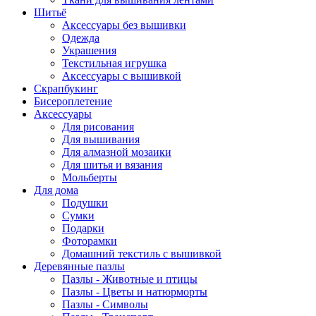
Шитьё
Аксессуары без вышивки
Одежда
Украшения
Текстильная игрушка
Аксессуары с вышивкой
Скрапбукинг
Бисероплетение
Аксессуары
Для рисования
Для вышивания
Для алмазной мозаики
Для шитья и вязания
Мольберты
Для дома
Подушки
Сумки
Подарки
Фоторамки
Домашний текстиль с вышивкой
Деревянные пазлы
Пазлы - Животные и птицы
Пазлы - Цветы и натюрморты
Пазлы - Символы