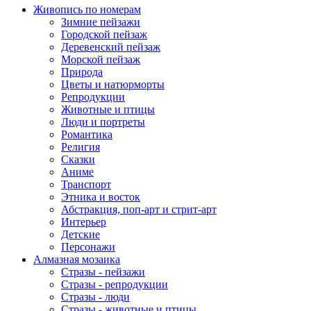
Живопись по номерам
Зимние пейзажи
Городской пейзаж
Деревенский пейзаж
Морской пейзаж
Природа
Цветы и натюрморты
Репродукции
Животные и птицы
Люди и портреты
Романтика
Религия
Сказки
Аниме
Транспорт
Этника и восток
Абстракция, поп-арт и стрит-арт
Интерьер
Детские
Персонажи
Алмазная мозаика
Стразы - пейзажи
Стразы - репродукции
Стразы - люди
Стразы - животные и птицы