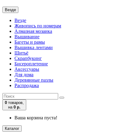
Везде
Везде
Живопись по номерам
Алмазная мозаика
Вышивание
Багеты и рамы
Вышивка лентами
Шитьё
Скрапбукинг
Бисероплетение
Аксессуары
Для дома
Деревянные пазлы
Распродажа
0
товаров,
на
0 р.
Ваша корзина пуста!
Каталог