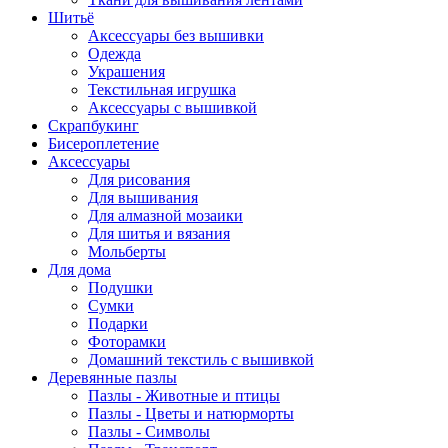
Шитьё
Аксессуары без вышивки
Одежда
Украшения
Текстильная игрушка
Аксессуары с вышивкой
Скрапбукинг
Бисероплетение
Аксессуары
Для рисования
Для вышивания
Для алмазной мозаики
Для шитья и вязания
Мольберты
Для дома
Подушки
Сумки
Подарки
Фоторамки
Домашний текстиль с вышивкой
Деревянные пазлы
Пазлы - Животные и птицы
Пазлы - Цветы и натюрморты
Пазлы - Символы