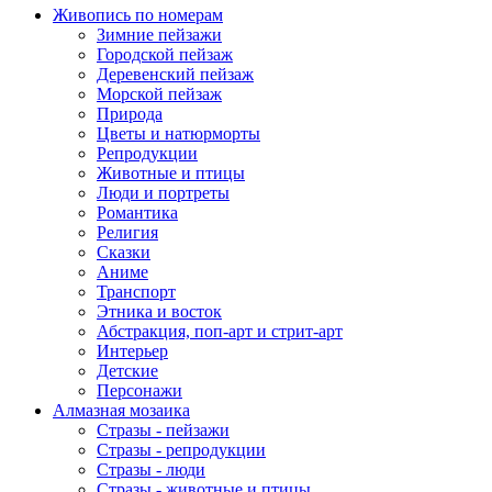
Живопись по номерам
Зимние пейзажи
Городской пейзаж
Деревенский пейзаж
Морской пейзаж
Природа
Цветы и натюрморты
Репродукции
Животные и птицы
Люди и портреты
Романтика
Религия
Сказки
Аниме
Транспорт
Этника и восток
Абстракция, поп-арт и стрит-арт
Интерьер
Детские
Персонажи
Алмазная мозаика
Стразы - пейзажи
Стразы - репродукции
Стразы - люди
Стразы - животные и птицы