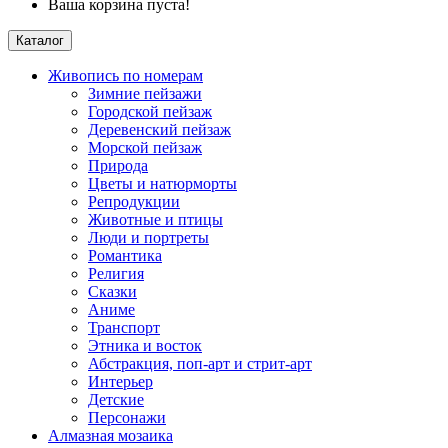
Ваша корзина пуста!
Каталог
Живопись по номерам
Зимние пейзажи
Городской пейзаж
Деревенский пейзаж
Морской пейзаж
Природа
Цветы и натюрморты
Репродукции
Животные и птицы
Люди и портреты
Романтика
Религия
Сказки
Аниме
Транспорт
Этника и восток
Абстракция, поп-арт и стрит-арт
Интерьер
Детские
Персонажи
Алмазная мозаика