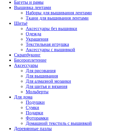
Багеты и рамы
Вышивка лентами
Наборы для вышивания лентами
Ткани для вышивания лентами
Шитьё
Аксессуары без вышивки
Одежда
Украшения
Текстильная игрушка
Аксессуары с вышивкой
Скрапбукинг
Бисероплетение
Аксессуары
Для рисования
Для вышивания
Для алмазной мозаики
Для шитья и вязания
Мольберты
Для дома
Подушки
Сумки
Подарки
Фоторамки
Домашний текстиль с вышивкой
Деревянные пазлы