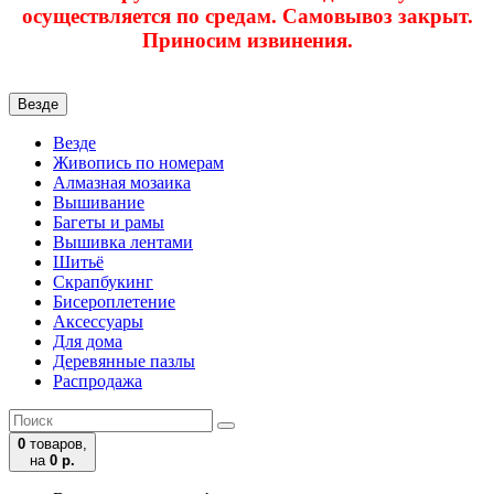
осуществляется по средам. Самовывоз закрыт.
Приносим извинения.
Везде
Везде
Живопись по номерам
Алмазная мозаика
Вышивание
Багеты и рамы
Вышивка лентами
Шитьё
Скрапбукинг
Бисероплетение
Аксессуары
Для дома
Деревянные пазлы
Распродажа
0
товаров,
на
0 р.