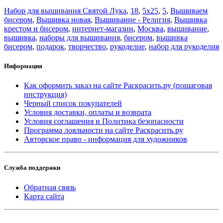
Набор для вышивания Святой Лука
,
18
,
5x25
,
5
,
Вышиваем
бисером
,
Вышивка новая
,
Вышивание - Религия
,
Вышивка
крестом и бисером
,
интернет-магазин
,
Москва
,
вышивание
,
вышивка
,
наборы для вышивания
,
бисером
,
вышивка
бисером
,
подарок
,
творчество
,
рукоделие
,
набор для рукоделия
Информация
Как оформить заказ на сайте Раскрасить.ру (пошаговая
инструкция)
Черный список покупателей
Условия доставки, оплаты и возврата
Условия соглашения и Политика безопасности
Программа лояльности на сайте Раскрасить.ру
Авторское право - информация для художников
Служба поддержки
Обратная связь
Карта сайта