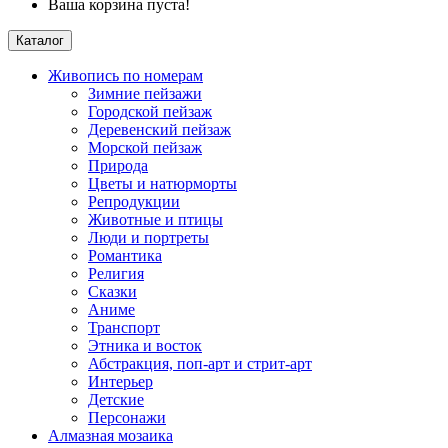
Ваша корзина пуста!
Каталог
Живопись по номерам
Зимние пейзажи
Городской пейзаж
Деревенский пейзаж
Морской пейзаж
Природа
Цветы и натюрморты
Репродукции
Животные и птицы
Люди и портреты
Романтика
Религия
Сказки
Аниме
Транспорт
Этника и восток
Абстракция, поп-арт и стрит-арт
Интерьер
Детские
Персонажи
Алмазная мозаика