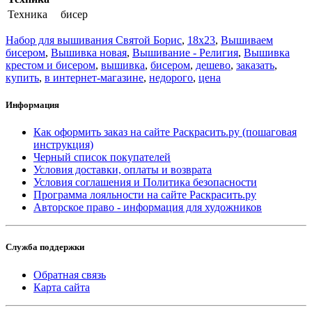
Техника
бисер
Набор для вышивания Святой Борис
,
18x23
,
Вышиваем
бисером
,
Вышивка новая
,
Вышивание - Религия
,
Вышивка
крестом и бисером
,
вышивка
,
бисером
,
дешево
,
заказать
,
купить
,
в интернет-магазине
,
недорого
,
цена
Информация
Как оформить заказ на сайте Раскрасить.ру (пошаговая
инструкция)
Черный список покупателей
Условия доставки, оплаты и возврата
Условия соглашения и Политика безопасности
Программа лояльности на сайте Раскрасить.ру
Авторское право - информация для художников
Служба поддержки
Обратная связь
Карта сайта