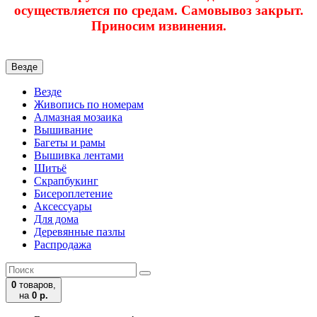
осуществляется по средам. Самовывоз закрыт.
Приносим извинения.
Везде
Везде
Живопись по номерам
Алмазная мозаика
Вышивание
Багеты и рамы
Вышивка лентами
Шитьё
Скрапбукинг
Бисероплетение
Аксессуары
Для дома
Деревянные пазлы
Распродажа
0
товаров,
на
0 р.