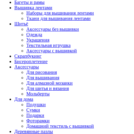
Багеты и рамы
Вышивка лентами
Наборы для вышивания лентами
Ткани для вышивания лентами
Шитьё
Аксессуары без вышивки
Одежда
Украшения
Текстильная игрушка
Аксессуары с вышивкой
Скрапбукинг
Бисероплетение
Аксессуары
Для рисования
Для вышивания
Для алмазной мозаики
Для шитья и вязания
Мольберты
Для дома
Подушки
Сумки
Подарки
Фоторамки
Домашний текстиль с вышивкой
Деревянные пазлы