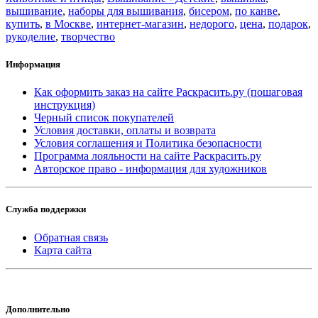
вышивание
,
наборы для вышивания
,
бисером
,
по канве
,
купить
,
в Москве
,
интернет-магазин
,
недорого
,
цена
,
подарок
,
рукоделие
,
творчество
Информация
Как оформить заказ на сайте Раскрасить.ру (пошаговая
инструкция)
Черный список покупателей
Условия доставки, оплаты и возврата
Условия соглашения и Политика безопасности
Программа лояльности на сайте Раскрасить.ру
Авторское право - информация для художников
Служба поддержки
Обратная связь
Карта сайта
Дополнительно