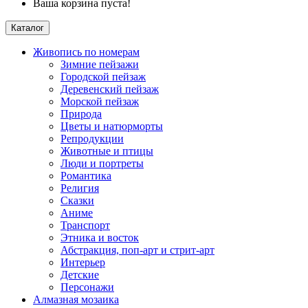
Ваша корзина пуста!
Каталог
Живопись по номерам
Зимние пейзажи
Городской пейзаж
Деревенский пейзаж
Морской пейзаж
Природа
Цветы и натюрморты
Репродукции
Животные и птицы
Люди и портреты
Романтика
Религия
Сказки
Аниме
Транспорт
Этника и восток
Абстракция, поп-арт и стрит-арт
Интерьер
Детские
Персонажи
Алмазная мозаика