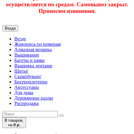
осуществляется по средам. Самовывоз закрыт.
Приносим извинения.
Везде
Везде
Живопись по номерам
Алмазная мозаика
Вышивание
Багеты и рамы
Вышивка лентами
Шитьё
Скрапбукинг
Бисероплетение
Аксессуары
Для дома
Деревянные пазлы
Распродажа
0
товаров,
на
0 р.