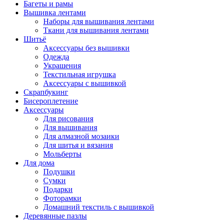
Багеты и рамы
Вышивка лентами
Наборы для вышивания лентами
Ткани для вышивания лентами
Шитьё
Аксессуары без вышивки
Одежда
Украшения
Текстильная игрушка
Аксессуары с вышивкой
Скрапбукинг
Бисероплетение
Аксессуары
Для рисования
Для вышивания
Для алмазной мозаики
Для шитья и вязания
Мольберты
Для дома
Подушки
Сумки
Подарки
Фоторамки
Домашний текстиль с вышивкой
Деревянные пазлы