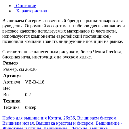
Описание
Характеристики
Вышиваем бисером - известный бренд на рынке товаров для
рукоделия. Огромный ассортимент наборов для вышивания и
высокое качество используемых материалов (в частности,
используются компоненты европейский поставщиков)
позволили компании занять лидирующие позиции на рынке.
Состав: ткань с нанесенным рисунком, бисер Чехия Preciosa,
бисерная игла, инструкция на русском языке.
Размер
Размер, см
26x36
Артикул
Артикул
VB-В-118
Вес
Вес
0.2
Техника
Техника
бисер
Набор для вышивания Котята
,
26x36
,
Вышиваем бисером
,
Вышивка новая
,
Вышивка крестом и бисером
,
Вышивание -
Животные и птицы
,
Вышивание - Детские
,
вышивка
,