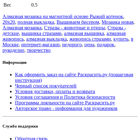
Вес
0.5
Алмазная мозаика на магнитной основе Рыжий котенок
,
20x20
,
полная выкладка
,
Вышиваем бисером
,
Мозаика новая
,
Алмазная мозаика
,
Стразы - животные и птицы
,
Стразы -
детские
,
вышивка стразами
,
алмазная вышивка
,
алмазная
живопись
,
алмазная выкладка
,
живопись стразами
,
купить
,
в
Москве
,
интернет-магазин
,
недорого
,
цена
,
подарок
,
рукоделие
,
творчество
Информация
Как оформить заказ на сайте Раскрасить.ру (пошаговая
инструкция)
Черный список покупателей
Условия доставки, оплаты и возврата
Условия соглашения и Политика безопасности
Программа лояльности на сайте Раскрасить.ру
Авторское право - информация для художников
Служба поддержки
Обратная связь