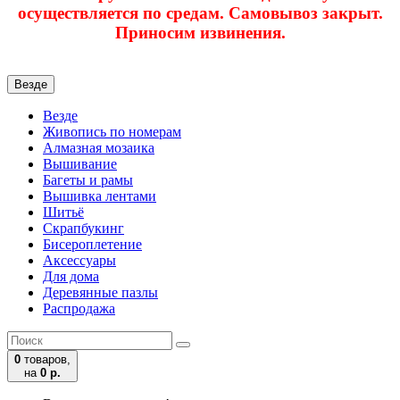
осуществляется по средам. Самовывоз закрыт.
Приносим извинения.
Везде
Везде
Живопись по номерам
Алмазная мозаика
Вышивание
Багеты и рамы
Вышивка лентами
Шитьё
Скрапбукинг
Бисероплетение
Аксессуары
Для дома
Деревянные пазлы
Распродажа
0
товаров,
на
0 р.