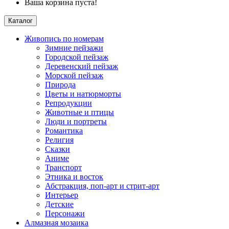
Ваша корзина пуста!
Каталог
Живопись по номерам
Зимние пейзажи
Городской пейзаж
Деревенский пейзаж
Морской пейзаж
Природа
Цветы и натюрморты
Репродукции
Животные и птицы
Люди и портреты
Романтика
Религия
Сказки
Аниме
Транспорт
Этника и восток
Абстракция, поп-арт и стрит-арт
Интерьер
Детские
Персонажи
Алмазная мозаика