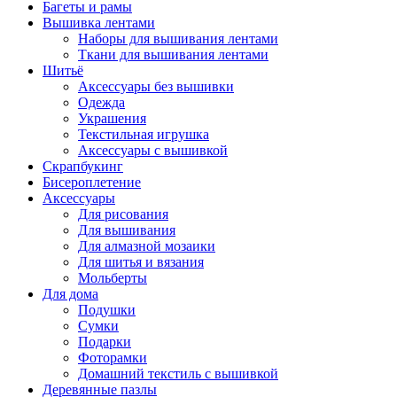
Багеты и рамы
Вышивка лентами
Наборы для вышивания лентами
Ткани для вышивания лентами
Шитьё
Аксессуары без вышивки
Одежда
Украшения
Текстильная игрушка
Аксессуары с вышивкой
Скрапбукинг
Бисероплетение
Аксессуары
Для рисования
Для вышивания
Для алмазной мозаики
Для шитья и вязания
Мольберты
Для дома
Подушки
Сумки
Подарки
Фоторамки
Домашний текстиль с вышивкой
Деревянные пазлы