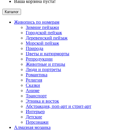
Ваша корзина пуста!
Каталог
Живопись по номерам
Зимние пейзажи
Городской пейзаж
Деревенский пейзаж
Морской пейзаж
Природа
Цветы и натюрморты
Репродукции
Животные и птицы
Люди и портреты
Романтика
Религия
Сказки
Аниме
Транспорт
Этника и восток
Абстракция, поп-арт и стрит-арт
Интерьер
Детские
Персонажи
Алмазная мозаика