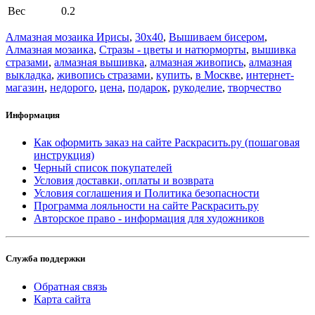
Вес
0.2
Алмазная мозаика Ирисы
,
30x40
,
Вышиваем бисером
,
Алмазная мозаика
,
Стразы - цветы и натюрморты
,
вышивка
стразами
,
алмазная вышивка
,
алмазная живопись
,
алмазная
выкладка
,
живопись стразами
,
купить
,
в Москве
,
интернет-
магазин
,
недорого
,
цена
,
подарок
,
рукоделие
,
творчество
Информация
Как оформить заказ на сайте Раскрасить.ру (пошаговая
инструкция)
Черный список покупателей
Условия доставки, оплаты и возврата
Условия соглашения и Политика безопасности
Программа лояльности на сайте Раскрасить.ру
Авторское право - информация для художников
Служба поддержки
Обратная связь
Карта сайта