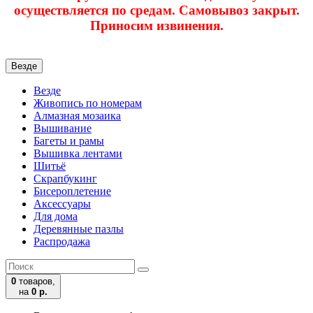
осуществляется по средам. Самовывоз закрыт.
Приносим извинения.
Везде
Везде
Живопись по номерам
Алмазная мозаика
Вышивание
Багеты и рамы
Вышивка лентами
Шитьё
Скрапбукинг
Бисероплетение
Аксессуары
Для дома
Деревянные пазлы
Распродажа
0
товаров,
на
0 р.