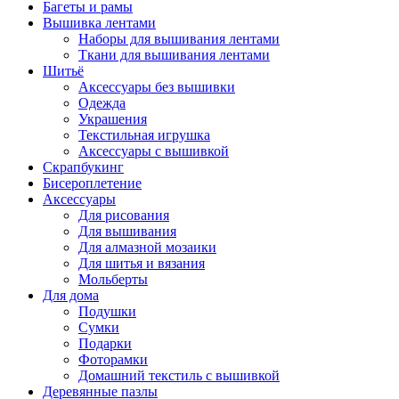
Багеты и рамы
Вышивка лентами
Наборы для вышивания лентами
Ткани для вышивания лентами
Шитьё
Аксессуары без вышивки
Одежда
Украшения
Текстильная игрушка
Аксессуары с вышивкой
Скрапбукинг
Бисероплетение
Аксессуары
Для рисования
Для вышивания
Для алмазной мозаики
Для шитья и вязания
Мольберты
Для дома
Подушки
Сумки
Подарки
Фоторамки
Домашний текстиль с вышивкой
Деревянные пазлы