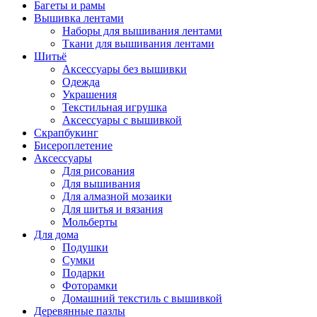
Багеты и рамы
Вышивка лентами
Наборы для вышивания лентами
Ткани для вышивания лентами
Шитьё
Аксессуары без вышивки
Одежда
Украшения
Текстильная игрушка
Аксессуары с вышивкой
Скрапбукинг
Бисероплетение
Аксессуары
Для рисования
Для вышивания
Для алмазной мозаики
Для шитья и вязания
Мольберты
Для дома
Подушки
Сумки
Подарки
Фоторамки
Домашний текстиль с вышивкой
Деревянные пазлы