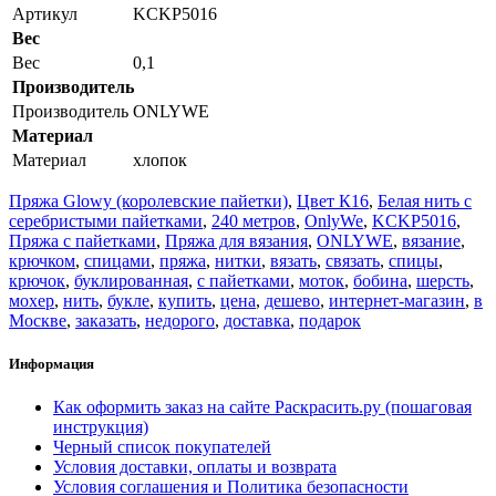
Артикул
KCKP5016
Вес
Вес
0,1
Производитель
Производитель
ONLYWE
Материал
Материал
хлопок
Пряжа Glowy (королевские пайетки)
,
Цвет К16
,
Белая нить с
серебристыми пайетками
,
240 метров
,
OnlyWe
,
KCKP5016
,
Пряжа с пайетками
,
Пряжа для вязания
,
ONLYWE
,
вязание
,
крючком
,
спицами
,
пряжа
,
нитки
,
вязать
,
связать
,
спицы
,
крючок
,
буклированная
,
с пайетками
,
моток
,
бобина
,
шерсть
,
мохер
,
нить
,
букле
,
купить
,
цена
,
дешево
,
интернет-магазин
,
в
Москве
,
заказать
,
недорого
,
доставка
,
подарок
Информация
Как оформить заказ на сайте Раскрасить.ру (пошаговая
инструкция)
Черный список покупателей
Условия доставки, оплаты и возврата
Условия соглашения и Политика безопасности