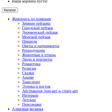
Ваша корзина пуста!
Каталог
Живопись по номерам
Зимние пейзажи
Городской пейзаж
Деревенский пейзаж
Морской пейзаж
Природа
Цветы и натюрморты
Репродукции
Животные и птицы
Люди и портреты
Романтика
Религия
Сказки
Аниме
Транспорт
Этника и восток
Абстракция, поп-арт и стрит-арт
Интерьер
Детские
Персонажи
Алмазная мозаика