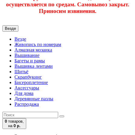
осуществляется по средам. Самовывоз закрыт.
Приносим извинения.
Везде
Везде
Живопись по номерам
Алмазная мозаика
Вышивание
Багеты и рамы
Вышивка лентами
Шитьё
Скрапбукинг
Бисероплетение
Аксессуары
Для дома
Деревянные пазлы
Распродажа
0
товаров,
на
0 р.