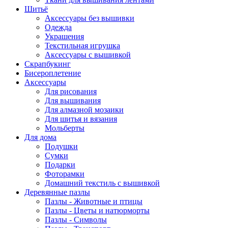
Шитьё
Аксессуары без вышивки
Одежда
Украшения
Текстильная игрушка
Аксессуары с вышивкой
Скрапбукинг
Бисероплетение
Аксессуары
Для рисования
Для вышивания
Для алмазной мозаики
Для шитья и вязания
Мольберты
Для дома
Подушки
Сумки
Подарки
Фоторамки
Домашний текстиль с вышивкой
Деревянные пазлы
Пазлы - Животные и птицы
Пазлы - Цветы и натюрморты
Пазлы - Символы