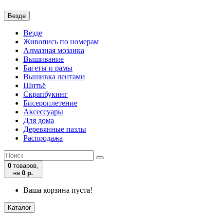
Везде
Везде
Живопись по номерам
Алмазная мозаика
Вышивание
Багеты и рамы
Вышивка лентами
Шитьё
Скрапбукинг
Бисероплетение
Аксессуары
Для дома
Деревянные пазлы
Распродажа
0
товаров,
на
0 р.
Ваша корзина пуста!
Каталог