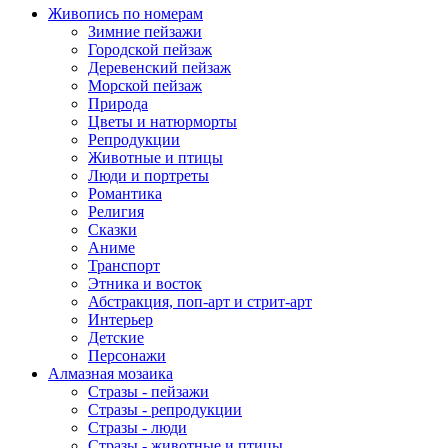
Живопись по номерам
Зимние пейзажи
Городской пейзаж
Деревенский пейзаж
Морской пейзаж
Природа
Цветы и натюрморты
Репродукции
Животные и птицы
Люди и портреты
Романтика
Религия
Сказки
Аниме
Транспорт
Этника и восток
Абстракция, поп-арт и стрит-арт
Интерьер
Детские
Персонажи
Алмазная мозаика
Стразы - пейзажи
Стразы - репродукции
Стразы - люди
Стразы - животные и птицы