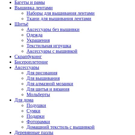
Багеты и рамы
Вышивка лентами
Наборы для вышивания лентами
Ткани для вышивания лентами
Шитьё
Аксессуары без вышивки
Одежда
Украшения
Текстильная игрушка
Аксессуары с вышивкой
Скрапбукинг
Бисероплетение
Аксессуары
Для рисования
Для вышивания
Для алмазной мозаики
Для шитья и вязания
Мольберты
Для дома
Подушки
Сумки
Подарки
Фоторамки
Домашний текстиль с вышивкой
Деревянные пазлы