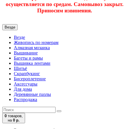
осуществляется по средам. Самовывоз закрыт.
Приносим извинения.
Везде
Везде
Живопись по номерам
Алмазная мозаика
Вышивание
Багеты и рамы
Вышивка лентами
Шитьё
Скрапбукинг
Бисероплетение
Аксессуары
Для дома
Деревянные пазлы
Распродажа
0
товаров,
на
0 р.