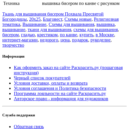
Техника
вышивка бисером по канве с рисунком
Ткань для вышивания бисером Похвала Пресвятой
Богородицы
,
20x25
,
Благовест
,
Схемы новые
,
Религиозная
тематика
,
Вышивание
,
Схемы для вышивания
,
вышивка
,
вышивание
,
ткани для вышивания
,
схемы для вышивания
,
бисером
,
гладью
,
крестиком
,
по канве
,
купить
,
в Москве
,
интернет-магазин
,
недорого
,
цена
,
подарок
,
рукоделие
,
творчество
Информация
Как оформить заказ на сайте Раскрасить.ру (пошаговая
инструкция)
Черный список покупателей
Условия доставки, оплаты и возврата
Условия соглашения и Политика безопасности
Программа лояльности на сайте Раскрасить.ру
Авторское право - информация для художников
Служба поддержки
Обратная связь