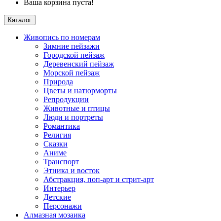
Ваша корзина пуста!
Каталог
Живопись по номерам
Зимние пейзажи
Городской пейзаж
Деревенский пейзаж
Морской пейзаж
Природа
Цветы и натюрморты
Репродукции
Животные и птицы
Люди и портреты
Романтика
Религия
Сказки
Аниме
Транспорт
Этника и восток
Абстракция, поп-арт и стрит-арт
Интерьер
Детские
Персонажи
Алмазная мозаика