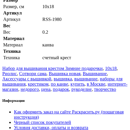
Размер
Размер, см
10x18
Артикул
Артикул
RSS-1980
Вес
Вес
0.2
Материал
Материал
канва
Техника
Техника
счетный крест
Набор для вышивания крестом Зимние подарочки
,
10x18
,
Риолис
,
Сотвори сама
,
Вышивка новая
,
Вышивание
,
Аксессуары с вышивкой
,
вышивка
,
вышивание
,
наборы для
вышивания
,
крестиком
,
по канве
,
купить
,
в Москве
,
интернет-
магазин
,
недорого
,
цена
,
подарок
,
рукоделие
,
творчество
Информация
Как оформить заказ на сайте Раскрасить.ру (пошаговая
инструкция)
Черный список покупателей
Условия доставки, оплаты и возврата