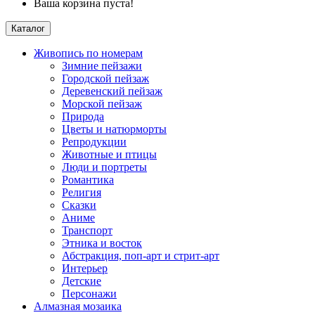
Ваша корзина пуста!
Каталог
Живопись по номерам
Зимние пейзажи
Городской пейзаж
Деревенский пейзаж
Морской пейзаж
Природа
Цветы и натюрморты
Репродукции
Животные и птицы
Люди и портреты
Романтика
Религия
Сказки
Аниме
Транспорт
Этника и восток
Абстракция, поп-арт и стрит-арт
Интерьер
Детские
Персонажи
Алмазная мозаика