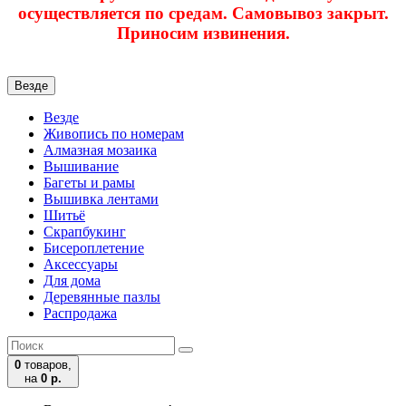
осуществляется по средам. Самовывоз закрыт.
Приносим извинения.
Везде
Везде
Живопись по номерам
Алмазная мозаика
Вышивание
Багеты и рамы
Вышивка лентами
Шитьё
Скрапбукинг
Бисероплетение
Аксессуары
Для дома
Деревянные пазлы
Распродажа
0
товаров,
на
0 р.