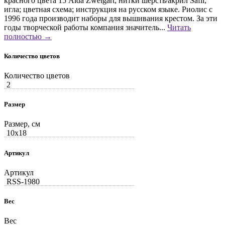
красного цвета 15 Aida Zweigart; нитки шерсть/акрил Safil;
игла; цветная схема; инструкция на русском языке. Риолис с
1996 года производит наборы для вышивания крестом. За эти
годы творческой работы компания значитель...
Читать
полностью →
Количество цветов
Количество цветов
2
Размер
Размер, см
10x18
Артикул
Артикул
RSS-1980
Вес
Вес