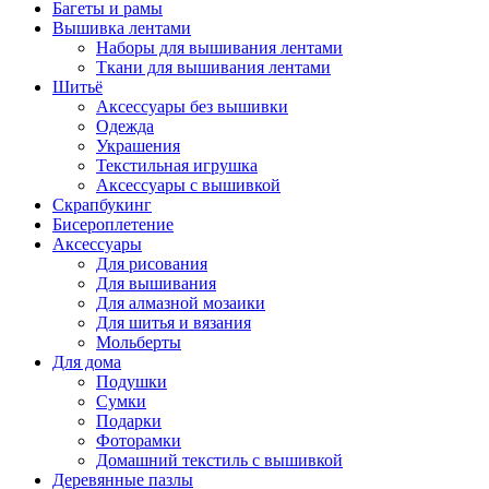
Багеты и рамы
Вышивка лентами
Наборы для вышивания лентами
Ткани для вышивания лентами
Шитьё
Аксессуары без вышивки
Одежда
Украшения
Текстильная игрушка
Аксессуары с вышивкой
Скрапбукинг
Бисероплетение
Аксессуары
Для рисования
Для вышивания
Для алмазной мозаики
Для шитья и вязания
Мольберты
Для дома
Подушки
Сумки
Подарки
Фоторамки
Домашний текстиль с вышивкой
Деревянные пазлы