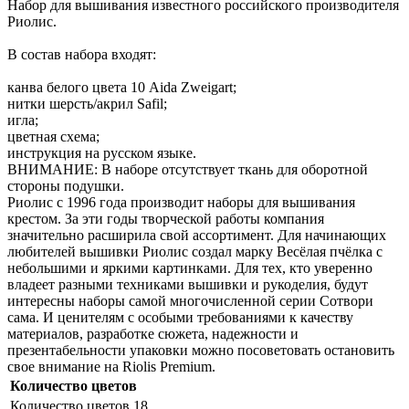
Набор для вышивания известного российского производителя
Риолис.
В состав набора входят:
канва белого цвета 10 Aida Zweigart;
нитки шерсть/акрил Safil;
игла;
цветная схема;
инструкция на русском языке.
ВНИМАНИЕ: В наборе отсутствует ткань для оборотной
стороны подушки.
Риолис с 1996 года производит наборы для вышивания
крестом. За эти годы творческой работы компания
значительно расширила свой ассортимент. Для начинающих
любителей вышивки Риолис создал марку Весёлая пчёлка с
небольшими и яркими картинками. Для тех, кто уверенно
владеет разными техниками вышивки и рукоделия, будут
интересны наборы самой многочисленной серии Сотвори
сама. И ценителям с особыми требованиями к качеству
материалов, разработке сюжета, надежности и
презентабельности упаковки можно посоветовать остановить
свое внимание на Riolis Premium.
Количество цветов
Количество цветов
18