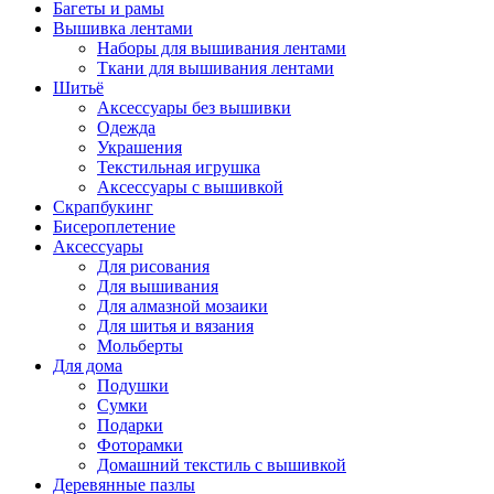
Багеты и рамы
Вышивка лентами
Наборы для вышивания лентами
Ткани для вышивания лентами
Шитьё
Аксессуары без вышивки
Одежда
Украшения
Текстильная игрушка
Аксессуары с вышивкой
Скрапбукинг
Бисероплетение
Аксессуары
Для рисования
Для вышивания
Для алмазной мозаики
Для шитья и вязания
Мольберты
Для дома
Подушки
Сумки
Подарки
Фоторамки
Домашний текстиль с вышивкой
Деревянные пазлы