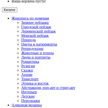
Ваша корзина пуста!
Каталог
Живопись по номерам
Зимние пейзажи
Городской пейзаж
Деревенский пейзаж
Морской пейзаж
Природа
Цветы и натюрморты
Репродукции
Животные и птицы
Люди и портреты
Романтика
Религия
Сказки
Аниме
Транспорт
Этника и восток
Абстракция, поп-арт и стрит-арт
Интерьер
Детские
Персонажи
Алмазная мозаика