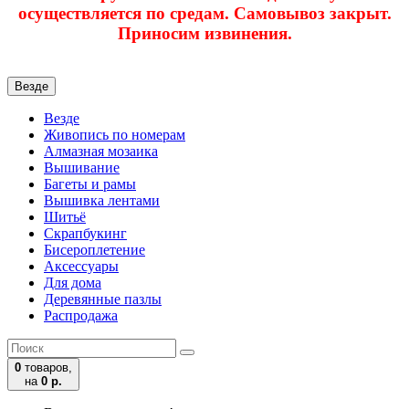
осуществляется по средам. Самовывоз закрыт.
Приносим извинения.
Везде
Везде
Живопись по номерам
Алмазная мозаика
Вышивание
Багеты и рамы
Вышивка лентами
Шитьё
Скрапбукинг
Бисероплетение
Аксессуары
Для дома
Деревянные пазлы
Распродажа
0
товаров,
на
0 р.