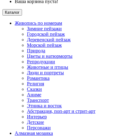
Ваша корзина пуста!
Каталог
Живопись по номерам
Зимние пейзажи
Городской пейзаж
Деревенский пейзаж
Морской пейзаж
Природа
Цветы и натюрморты
Репродукции
Животные и птицы
Люди и портреты
Романтика
Религия
Сказки
Аниме
Транспорт
Этника и восток
Абстракция, поп-арт и стрит-арт
Интерьер
Детские
Персонажи
Алмазная мозаика