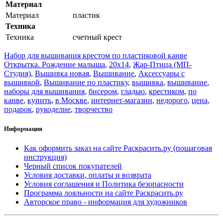
Материал
Материал
пластик
Техника
Техника
счетный крест
Набор для вышивания крестом по пластиковой канве
Открытка. Рождение малыша
,
20x14
,
Жар-Птица (МП-
Студия)
,
Вышивка новая
,
Вышивание
,
Аксессуары с
вышивкой
,
Вышивание по пластику
,
вышивка
,
вышивание
,
наборы для вышивания
,
бисером
,
гладью
,
крестиком
,
по
канве
,
купить
,
в Москве
,
интернет-магазин
,
недорого
,
цена
,
подарок
,
рукоделие
,
творчество
Информация
Как оформить заказ на сайте Раскрасить.ру (пошаговая
инструкция)
Черный список покупателей
Условия доставки, оплаты и возврата
Условия соглашения и Политика безопасности
Программа лояльности на сайте Раскрасить.ру
Авторское право - информация для художников