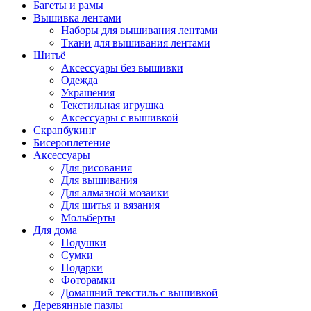
Багеты и рамы
Вышивка лентами
Наборы для вышивания лентами
Ткани для вышивания лентами
Шитьё
Аксессуары без вышивки
Одежда
Украшения
Текстильная игрушка
Аксессуары с вышивкой
Скрапбукинг
Бисероплетение
Аксессуары
Для рисования
Для вышивания
Для алмазной мозаики
Для шитья и вязания
Мольберты
Для дома
Подушки
Сумки
Подарки
Фоторамки
Домашний текстиль с вышивкой
Деревянные пазлы