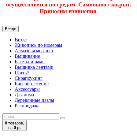
осуществляется по средам. Самовывоз закрыт.
Приносим извинения.
Везде
Везде
Живопись по номерам
Алмазная мозаика
Вышивание
Багеты и рамы
Вышивка лентами
Шитьё
Скрапбукинг
Бисероплетение
Аксессуары
Для дома
Деревянные пазлы
Распродажа
0
товаров,
на
0 р.