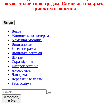
осуществляется по средам. Самовывоз закрыт.
Приносим извинения.
Везде
Везде
Живопись по номерам
Алмазная мозаика
Вышивание
Багеты и рамы
Вышивка лентами
Шитьё
Скрапбукинг
Бисероплетение
Аксессуары
Для дома
Деревянные пазлы
Распродажа
0
товаров,
на
0 р.