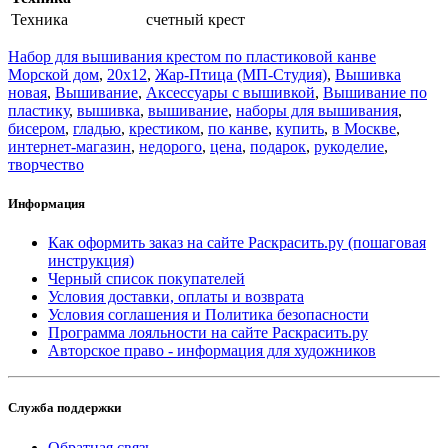
Техника
счетный крест
Набор для вышивания крестом по пластиковой канве
Морской дом
,
20x12
,
Жар-Птица (МП-Студия)
,
Вышивка
новая
,
Вышивание
,
Аксессуары с вышивкой
,
Вышивание по
пластику
,
вышивка
,
вышивание
,
наборы для вышивания
,
бисером
,
гладью
,
крестиком
,
по канве
,
купить
,
в Москве
,
интернет-магазин
,
недорого
,
цена
,
подарок
,
рукоделие
,
творчество
Информация
Как оформить заказ на сайте Раскрасить.ру (пошаговая
инструкция)
Черный список покупателей
Условия доставки, оплаты и возврата
Условия соглашения и Политика безопасности
Программа лояльности на сайте Раскрасить.ру
Авторское право - информация для художников
Служба поддержки
Обратная связь