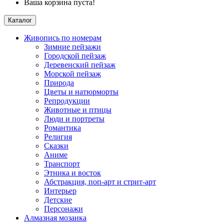
Ваша корзина пуста!
Каталог
Живопись по номерам
Зимние пейзажи
Городской пейзаж
Деревенский пейзаж
Морской пейзаж
Природа
Цветы и натюрморты
Репродукции
Животные и птицы
Люди и портреты
Романтика
Религия
Сказки
Аниме
Транспорт
Этника и восток
Абстракция, поп-арт и стрит-арт
Интерьер
Детские
Персонажи
Алмазная мозаика