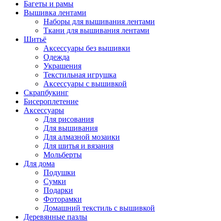
Багеты и рамы
Вышивка лентами
Наборы для вышивания лентами
Ткани для вышивания лентами
Шитьё
Аксессуары без вышивки
Одежда
Украшения
Текстильная игрушка
Аксессуары с вышивкой
Скрапбукинг
Бисероплетение
Аксессуары
Для рисования
Для вышивания
Для алмазной мозаики
Для шитья и вязания
Мольберты
Для дома
Подушки
Сумки
Подарки
Фоторамки
Домашний текстиль с вышивкой
Деревянные пазлы