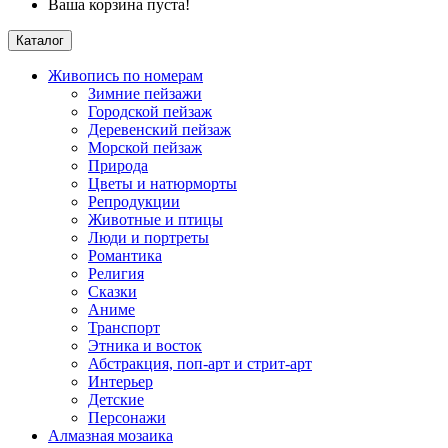
Ваша корзина пуста!
Каталог
Живопись по номерам
Зимние пейзажи
Городской пейзаж
Деревенский пейзаж
Морской пейзаж
Природа
Цветы и натюрморты
Репродукции
Животные и птицы
Люди и портреты
Романтика
Религия
Сказки
Аниме
Транспорт
Этника и восток
Абстракция, поп-арт и стрит-арт
Интерьер
Детские
Персонажи
Алмазная мозаика