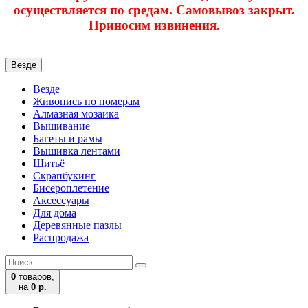
осуществляется по средам. Самовывоз закрыт.
Приносим извинения.
Везде
Везде
Живопись по номерам
Алмазная мозаика
Вышивание
Багеты и рамы
Вышивка лентами
Шитьё
Скрапбукинг
Бисероплетение
Аксессуары
Для дома
Деревянные пазлы
Распродажа
0
товаров,
на
0 р.