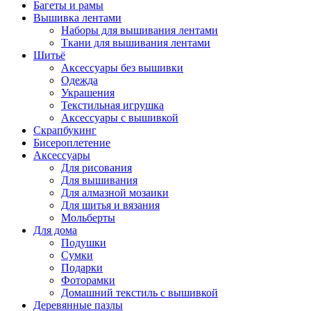
Багеты и рамы
Вышивка лентами
Наборы для вышивания лентами
Ткани для вышивания лентами
Шитьё
Аксессуары без вышивки
Одежда
Украшения
Текстильная игрушка
Аксессуары с вышивкой
Скрапбукинг
Бисероплетение
Аксессуары
Для рисования
Для вышивания
Для алмазной мозаики
Для шитья и вязания
Мольберты
Для дома
Подушки
Сумки
Подарки
Фоторамки
Домашний текстиль с вышивкой
Деревянные пазлы