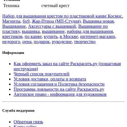
Техника
счетный крест
Набор для вышивания крестом по пластиковой канве Космос.
Магниты
,
6x9
,
Жар-Птица (МП-Студия)
,
Вышивка новая
,
Вышивание
,
Аксессуары с вышивкой
,
Вышивание по
пластику
,
вышивка
,
вышивание
,
наборы для вышивания
,
крестиком
,
по канве
,
купить
,
в Москве
,
интернет-магазин
,
недорого
,
цена
,
подарок
,
рукоделие
,
творчество
Информация
Как оформить заказ на сайте Раскрасить.ру (пошаговая
инструкция)
Черный список покупателей
Условия доставки, оплаты и возврата
Условия соглашения и Политика безопасности
Программа лояльности на сайте Раскрасить.ру
Авторское право - информация для художников
Служба поддержки
Обратная связь
Карта сайта