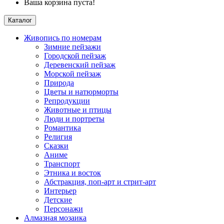
Ваша корзина пуста!
Каталог
Живопись по номерам
Зимние пейзажи
Городской пейзаж
Деревенский пейзаж
Морской пейзаж
Природа
Цветы и натюрморты
Репродукции
Животные и птицы
Люди и портреты
Романтика
Религия
Сказки
Аниме
Транспорт
Этника и восток
Абстракция, поп-арт и стрит-арт
Интерьер
Детские
Персонажи
Алмазная мозаика