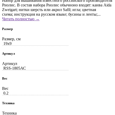
Набор для вышивания известного российского производителя
Риолис. В состав набора Риолис обычноно входят: канва Aida
Zweigart; нитки шерсть или акрил Safil; игла; цветная
схема; инструкция на русском языке; бусины и ленты;...
Читать полностью →
Размер
Размер, см
19x9
Артикул
Артикул
RSS-1805АС
Вес
Вес
0.2
Техника
Техника