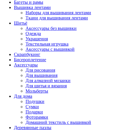
Багеты и рамы
Вышивка лентами
Наборы для вышивания лентами
Ткани для вышивания лентами
Шитьё
Аксессуары без вышивки
Одежда
Украшения
Текстильная игрушка
Аксессуары с вышивкой
Скрапбукинг
Бисероплетение
Аксессуары
Для рисования
Для вышивания
Для алмазной мозаики
Для шитья и вязания
Мольберты
Для дома
Подушки
Сумки
Подарки
Фоторамки
Домашний текстиль с вышивкой
Деревянные пазлы