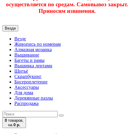
осуществляется по средам. Самовывоз закрыт.
Приносим извинения.
Везде
Везде
Живопись по номерам
Алмазная мозаика
Вышивание
Багеты и рамы
Вышивка лентами
Шитьё
Скрапбукинг
Бисероплетение
Аксессуары
Для дома
Деревянные пазлы
Распродажа
0
товаров,
на
0 р.