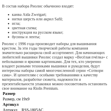
В состав набора Риолис обычноно входят:
канва Aida Zweigart;
нитки шерсть или акрил Safil;
игла;
цветная схема;
инструкция на русском языке;
бусины и ленты;
Риолис с 1996 года производит наборы для вышивания
крестом. За эти годы творческой работы компания
значительно расширила свой ассортимент. Для начинающих
любителей вышивки Риолис создал марку «Весёлая пчёлка» с
небольшими и яркими картинками. Для тех, кто уверенно
владеет разными техниками вышивки и рукоделия, будут
интересны наборы самой многочисленной серии «Сотвори
сама». И ценителям с особыми требованиями к качеству
материалов, разработке сюжета, надежности и
презентабельности упаковки можно посоветовать остановить
свое внимание на Riolis Premium.
Размер
Размер, см
19x9
Артикул
Артикул
RSS-1805АС