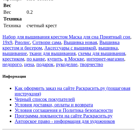
Вес
Вес
0.2
Техника
Техника
счетный крест
Набор для вышивания крестом Маска для сна Приятный сон
,
19x9
,
Риолис
,
Сотвори сама
,
Вышивка новая
,
Вышивка
крестом и бисером
,
Аксессуары с вышивкой
,
вышивка
,
вышивание
,
ткани для вышивания
,
схемы для вышивания
,
крестиком
,
по канве
,
купить
,
в Москве
,
интернет-магазин
,
недорого
,
цена
,
подарок
,
рукоделие
,
творчество
Информация
Как оформить заказ на сайте Раскрасить.ру (пошаговая
инструкция)
Черный список покупателей
Условия доставки, оплаты и возврата
Условия соглашения и Политика безопасности
Программа лояльности на сайте Раскрасить.ру
Авторское право - информация для художников