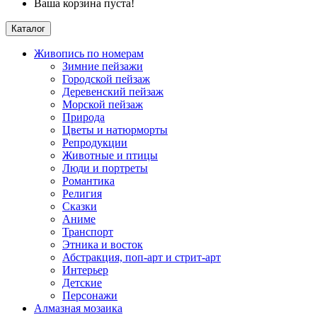
Ваша корзина пуста!
Каталог
Живопись по номерам
Зимние пейзажи
Городской пейзаж
Деревенский пейзаж
Морской пейзаж
Природа
Цветы и натюрморты
Репродукции
Животные и птицы
Люди и портреты
Романтика
Религия
Сказки
Аниме
Транспорт
Этника и восток
Абстракция, поп-арт и стрит-арт
Интерьер
Детские
Персонажи
Алмазная мозаика