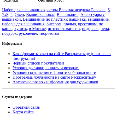
Техника
счетный крест
Набор для вышивания крестом Ёлочная игрушка Белочка
,
6
,
7x8
,
5
,
Овен
,
Вышивка новая
,
Вышивание
,
Аксессуары с
вышивкой
,
Вышивание по пластику
,
вышивка
,
вышивание
,
наборы для вышивания
,
бисером
,
гладью
,
крестиком
,
по
канве
,
купить
,
в Москве
,
интернет-магазин
,
недорого
,
цена
,
подарок
,
рукоделие
,
творчество
Информация
Как оформить заказ на сайте Раскрасить.ру (пошаговая
инструкция)
Черный список покупателей
Условия доставки, оплаты и возврата
Условия соглашения и Политика безопасности
Программа лояльности на сайте Раскрасить.ру
Авторское право - информация для художников
Служба поддержки
Обратная связь
Карта сайта