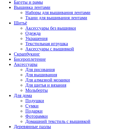
Багеты и рамы
Вышивка лентами
Наборы для вышивания лентами
Ткани для вышивания лентами
Шитьё
Аксессуары без вышивки
Одежда
Украшения
Текстильная игрушка
Аксессуары с вышивкой
Скрапбукинг
Бисероплетение
Аксессуары
Для рисования
Для вышивания
Для алмазной мозаики
Для шитья и вязания
Мольберты
Для дома
Подушки
Сумки
Подарки
Фоторамки
Домашний текстиль с вышивкой
Деревянные пазлы