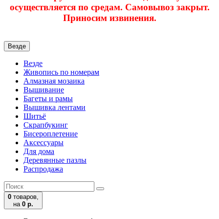
осуществляется по средам. Самовывоз закрыт.
Приносим извинения.
Везде
Везде
Живопись по номерам
Алмазная мозаика
Вышивание
Багеты и рамы
Вышивка лентами
Шитьё
Скрапбукинг
Бисероплетение
Аксессуары
Для дома
Деревянные пазлы
Распродажа
0
товаров,
на
0 р.