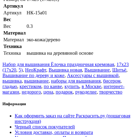
Артикул
Артикул
НК-15a01
Вес
Вес
0.3
Материал
Материал
эко-кожа/дерево
Техника
Техника
вышивка на деревянной основе
Набор для вышивания Ёлочка праздничная кремовая
,
17x23
(17x20
,
5)
,
НеоКрафт
,
Вышивка новая
,
Вышивание
,
Шитьё
,
Вышивание по дереву и коже
,
Аксессуары с вышивкой
,
вышивка
,
вышивание
,
наборы для вышивания
,
бисером
,
гладью
,
крестиком
,
по канве
,
купить
,
в Москве
,
интернет-
магазин
,
недорого
,
цена
,
подарок
,
рукоделие
,
творчество
Информация
Как оформить заказ на сайте Раскрасить.ру (пошаговая
инструкция)
Черный список покупателей
Условия доставки, оплаты и возврата