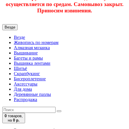
осуществляется по средам. Самовывоз закрыт.
Приносим извинения.
Везде
Везде
Живопись по номерам
Алмазная мозаика
Вышивание
Багеты и рамы
Вышивка лентами
Шитьё
Скрапбукинг
Бисероплетение
Аксессуары
Для дома
Деревянные пазлы
Распродажа
0
товаров,
на
0 р.