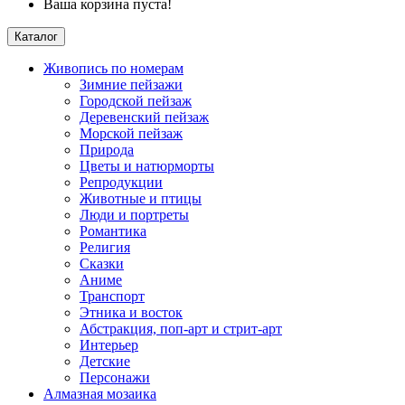
Ваша корзина пуста!
Каталог
Живопись по номерам
Зимние пейзажи
Городской пейзаж
Деревенский пейзаж
Морской пейзаж
Природа
Цветы и натюрморты
Репродукции
Животные и птицы
Люди и портреты
Романтика
Религия
Сказки
Аниме
Транспорт
Этника и восток
Абстракция, поп-арт и стрит-арт
Интерьер
Детские
Персонажи
Алмазная мозаика