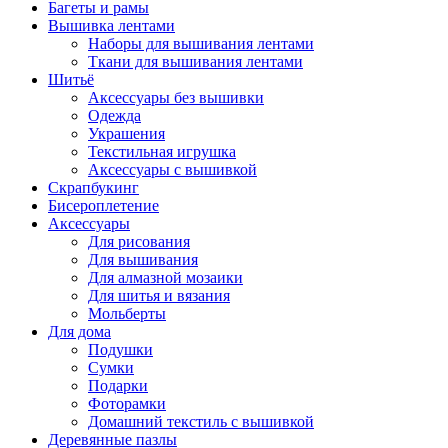
Багеты и рамы
Вышивка лентами
Наборы для вышивания лентами
Ткани для вышивания лентами
Шитьё
Аксессуары без вышивки
Одежда
Украшения
Текстильная игрушка
Аксессуары с вышивкой
Скрапбукинг
Бисероплетение
Аксессуары
Для рисования
Для вышивания
Для алмазной мозаики
Для шитья и вязания
Мольберты
Для дома
Подушки
Сумки
Подарки
Фоторамки
Домашний текстиль с вышивкой
Деревянные пазлы