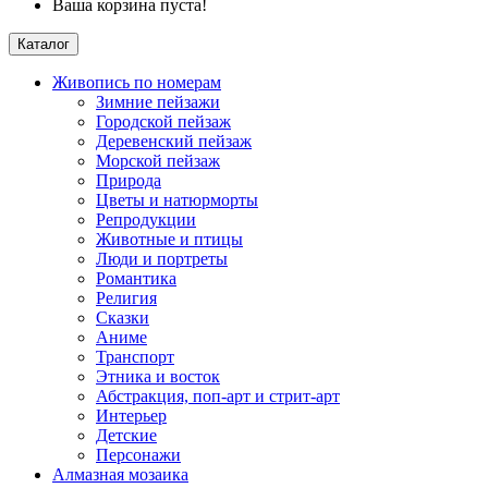
Ваша корзина пуста!
Каталог
Живопись по номерам
Зимние пейзажи
Городской пейзаж
Деревенский пейзаж
Морской пейзаж
Природа
Цветы и натюрморты
Репродукции
Животные и птицы
Люди и портреты
Романтика
Религия
Сказки
Аниме
Транспорт
Этника и восток
Абстракция, поп-арт и стрит-арт
Интерьер
Детские
Персонажи
Алмазная мозаика