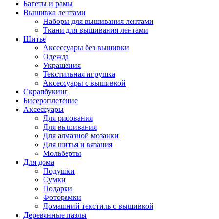
Багеты и рамы
Вышивка лентами
Наборы для вышивания лентами
Ткани для вышивания лентами
Шитьё
Аксессуары без вышивки
Одежда
Украшения
Текстильная игрушка
Аксессуары с вышивкой
Скрапбукинг
Бисероплетение
Аксессуары
Для рисования
Для вышивания
Для алмазной мозаики
Для шитья и вязания
Мольберты
Для дома
Подушки
Сумки
Подарки
Фоторамки
Домашний текстиль с вышивкой
Деревянные пазлы