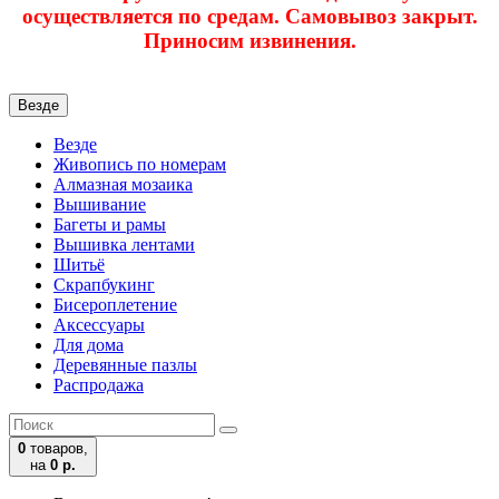
осуществляется по средам. Самовывоз закрыт.
Приносим извинения.
Везде
Везде
Живопись по номерам
Алмазная мозаика
Вышивание
Багеты и рамы
Вышивка лентами
Шитьё
Скрапбукинг
Бисероплетение
Аксессуары
Для дома
Деревянные пазлы
Распродажа
0
товаров,
на
0 р.