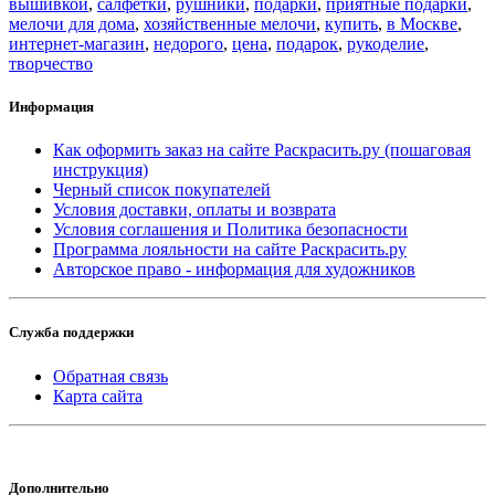
вышивкой
,
салфетки
,
рушники
,
подарки
,
приятные подарки
,
мелочи для дома
,
хозяйственные мелочи
,
купить
,
в Москве
,
интернет-магазин
,
недорого
,
цена
,
подарок
,
рукоделие
,
творчество
Информация
Как оформить заказ на сайте Раскрасить.ру (пошаговая
инструкция)
Черный список покупателей
Условия доставки, оплаты и возврата
Условия соглашения и Политика безопасности
Программа лояльности на сайте Раскрасить.ру
Авторское право - информация для художников
Служба поддержки
Обратная связь
Карта сайта
Дополнительно