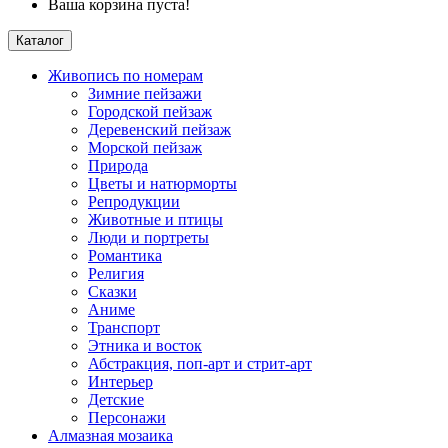
Ваша корзина пуста!
Каталог
Живопись по номерам
Зимние пейзажи
Городской пейзаж
Деревенский пейзаж
Морской пейзаж
Природа
Цветы и натюрморты
Репродукции
Животные и птицы
Люди и портреты
Романтика
Религия
Сказки
Аниме
Транспорт
Этника и восток
Абстракция, поп-арт и стрит-арт
Интерьер
Детские
Персонажи
Алмазная мозаика