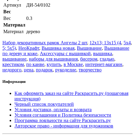
Артикул
ДИ-54/0102
Вес
Вес
0.3
Материал
Материал
дерево
Набор декоративных рамок Ангелы 2 шт
,
12x13; 13x15 (4
,
5x4
,
5; 5x5)
,
НеоКрафт
,
Вышивка новая
,
Вышивание
,
Вышивание
по дереву и коже
,
Аксессуары с вышивкой
,
вышивка
,
вышивание
,
наборы для вышивания
,
бисером
,
гладью
,
крестиком
,
по канве
,
купить
,
в Москве
,
интернет-магазин
,
недорого
,
цена
,
подарок
,
рукоделие
,
творчество
Информация
Как оформить заказ на сайте Раскрасить.ру (пошаговая
инструкция)
Черный список покупателей
Условия доставки, оплаты и возврата
Условия соглашения и Политика безопасности
Программа лояльности на сайте Раскрасить.ру
Авторское право - информация для художников