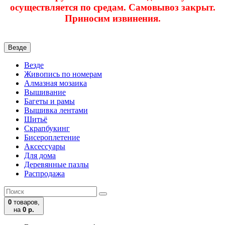
осуществляется по средам. Самовывоз закрыт.
Приносим извинения.
Везде
Везде
Живопись по номерам
Алмазная мозаика
Вышивание
Багеты и рамы
Вышивка лентами
Шитьё
Скрапбукинг
Бисероплетение
Аксессуары
Для дома
Деревянные пазлы
Распродажа
0
товаров,
на
0 р.