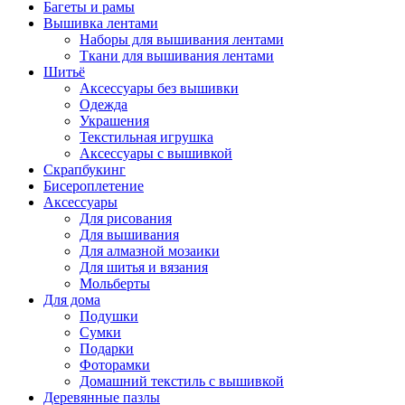
Багеты и рамы
Вышивка лентами
Наборы для вышивания лентами
Ткани для вышивания лентами
Шитьё
Аксессуары без вышивки
Одежда
Украшения
Текстильная игрушка
Аксессуары с вышивкой
Скрапбукинг
Бисероплетение
Аксессуары
Для рисования
Для вышивания
Для алмазной мозаики
Для шитья и вязания
Мольберты
Для дома
Подушки
Сумки
Подарки
Фоторамки
Домашний текстиль с вышивкой
Деревянные пазлы