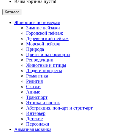
Ваша корзина пуста!
Каталог
Живопись по номерам
Зимние пейзажи
Городской пейзаж
Деревенский пейзаж
Морской пейзаж
Природа
Цветы и натюрморты
Репродукции
Животные и птицы
Люди и портреты
Романтика
Религия
Сказки
Аниме
Транспорт
Этника и восток
Абстракция, поп-арт и стрит-арт
Интерьер
Детские
Персонажи
Алмазная мозаика