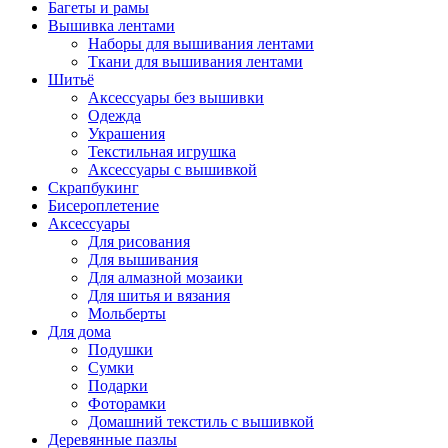
Багеты и рамы
Вышивка лентами
Наборы для вышивания лентами
Ткани для вышивания лентами
Шитьё
Аксессуары без вышивки
Одежда
Украшения
Текстильная игрушка
Аксессуары с вышивкой
Скрапбукинг
Бисероплетение
Аксессуары
Для рисования
Для вышивания
Для алмазной мозаики
Для шитья и вязания
Мольберты
Для дома
Подушки
Сумки
Подарки
Фоторамки
Домашний текстиль с вышивкой
Деревянные пазлы