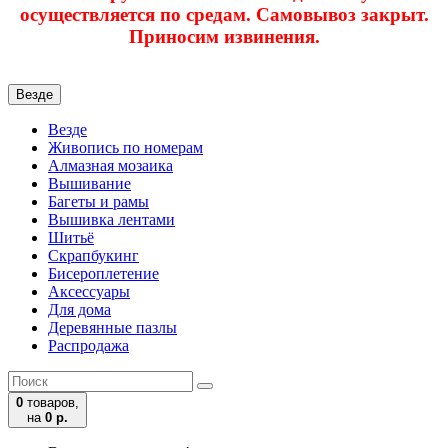
осуществляется по средам. Самовывоз закрыт.
Приносим извинения.
Везде
Везде
Живопись по номерам
Алмазная мозаика
Вышивание
Багеты и рамы
Вышивка лентами
Шитьё
Скрапбукинг
Бисероплетение
Аксессуары
Для дома
Деревянные пазлы
Распродажа
0
товаров,
на
0 р.