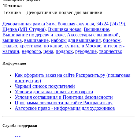
Техника
Техника
Декоративный подвес для вышивки
Декоративная рамка Зима большая ажурная
,
34x24 (24x19)
,
Щепка (МП-Студия)
,
Вышивка новая
,
Вышивание
,
Вышивание по дереву и коже
,
Аксессуары с вышивкой
,
вышивка
,
вышивание
,
наборы для вышивания
,
бисером
,
гладью
,
крестиком
,
по канве
,
купить
,
в Москве
,
интернет-
магазин
,
недорого
,
цена
,
подарок
,
рукоделие
,
творчество
Информация
Как оформить заказ на сайте Раскрасить.ру (пошаговая
инструкция)
Черный список покупателей
Условия доставки, оплаты и возврата
Условия соглашения и Политика безопасности
Программа лояльности на сайте Раскрасить.ру
Авторское право - информация для художников
Служба поддержки