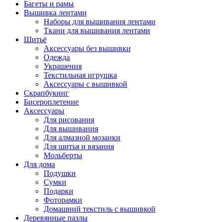
Багеты и рамы
Вышивка лентами
Наборы для вышивания лентами
Ткани для вышивания лентами
Шитьё
Аксессуары без вышивки
Одежда
Украшения
Текстильная игрушка
Аксессуары с вышивкой
Скрапбукинг
Бисероплетение
Аксессуары
Для рисования
Для вышивания
Для алмазной мозаики
Для шитья и вязания
Мольберты
Для дома
Подушки
Сумки
Подарки
Фоторамки
Домашний текстиль с вышивкой
Деревянные пазлы