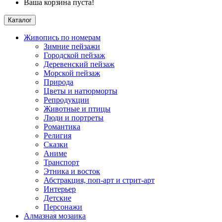
Ваша корзина пуста!
Каталог
Живопись по номерам
Зимние пейзажи
Городской пейзаж
Деревенский пейзаж
Морской пейзаж
Природа
Цветы и натюрморты
Репродукции
Животные и птицы
Люди и портреты
Романтика
Религия
Сказки
Аниме
Транспорт
Этника и восток
Абстракция, поп-арт и стрит-арт
Интерьер
Детские
Персонажи
Алмазная мозаика