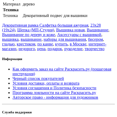
Материал
дерево
Техника
Техника
Декоративный подвес для вышивки
Декоративная рамка Салфетка большая ажурная
,
23x28
(19x24)
,
Щепка (МП-Студия)
,
Вышивка новая
,
Вышивание
,
Вышивание по дереву и коже
,
Аксессуары с вышивкой
,
вышивка
,
вышивание
,
наборы для вышивания
,
бисером
,
гладью
,
крестиком
,
по канве
,
купить
,
в Москве
,
интернет-
магазин
,
недорого
,
цена
,
подарок
,
рукоделие
,
творчество
Информация
Как оформить заказ на сайте Раскрасить.ру (пошаговая
инструкция)
Черный список покупателей
Условия доставки, оплаты и возврата
Условия соглашения и Политика безопасности
Программа лояльности на сайте Раскрасить.ру
Авторское право - информация для художников
Служба поддержки