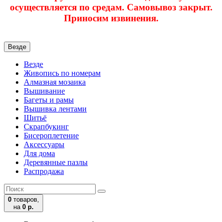
осуществляется по средам. Самовывоз закрыт.
Приносим извинения.
Везде
Везде
Живопись по номерам
Алмазная мозаика
Вышивание
Багеты и рамы
Вышивка лентами
Шитьё
Скрапбукинг
Бисероплетение
Аксессуары
Для дома
Деревянные пазлы
Распродажа
0
товаров,
на
0 р.