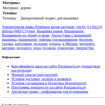
Материал
Материал
дерево
Техника
Техника
Декоративный подвес для вышивки
Декоративная рамка Ромбики малая ажурная
,
14x16
,
6 (10x13)
,
Щепка (МП-Студия)
,
Вышивка новая
,
Вышивание
,
Вышивание по дереву и коже
,
Аксессуары с вышивкой
,
вышивка
,
вышивание
,
наборы для вышивания
,
бисером
,
гладью
,
крестиком
,
по канве
,
купить
,
в Москве
,
интернет-
магазин
,
недорого
,
цена
,
подарок
,
рукоделие
,
творчество
Информация
Как оформить заказ на сайте Раскрасить.ру (пошаговая
инструкция)
Черный список покупателей
Условия доставки, оплаты и возврата
Условия соглашения и Политика безопасности
Программа лояльности на сайте Раскрасить.ру
Авторское право - информация для художников
Служба поддержки