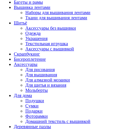
Багеты и рамы
Вышивка лентами
Наборы для вышивания лентами
Ткани для вышивания лентами
Шитьё
Аксессуары без вышивки
Одежда
Украшения
Текстильная игрушка
Аксессуары с вышивкой
Скрапбукинг
Бисероплетение
Аксессуары
Для рисования
Для вышивания
Для алмазной мозаики
Для шитья и вязания
Мольберты
Для дома
Подушки
Сумки
Подарки
Фоторамки
Домашний текстиль с вышивкой
Деревянные пазлы