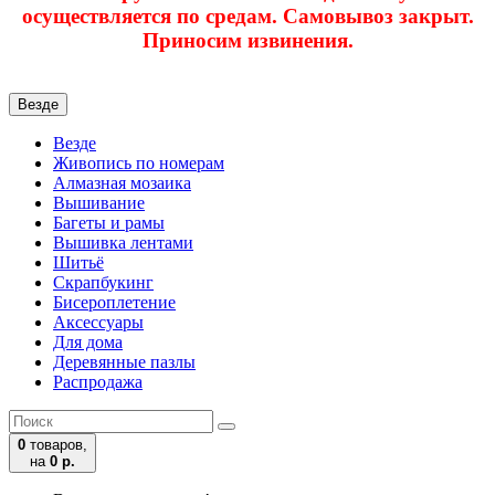
осуществляется по средам. Самовывоз закрыт.
Приносим извинения.
Везде
Везде
Живопись по номерам
Алмазная мозаика
Вышивание
Багеты и рамы
Вышивка лентами
Шитьё
Скрапбукинг
Бисероплетение
Аксессуары
Для дома
Деревянные пазлы
Распродажа
0
товаров,
на
0 р.