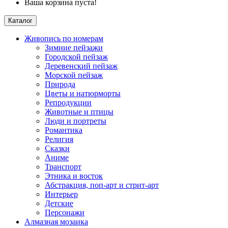
Ваша корзина пуста!
Каталог
Живопись по номерам
Зимние пейзажи
Городской пейзаж
Деревенский пейзаж
Морской пейзаж
Природа
Цветы и натюрморты
Репродукции
Животные и птицы
Люди и портреты
Романтика
Религия
Сказки
Аниме
Транспорт
Этника и восток
Абстракция, поп-арт и стрит-арт
Интерьер
Детские
Персонажи
Алмазная мозаика