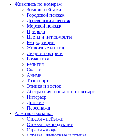
Живопись по номерам
Зимние пейзажи
Городской пейзаж
Деревенский пейзаж
Морской пейзаж
Природа
Цветы и натюрморты
Репродукции
Животные и птицы
Люди и портреты
Романтика
Религия
Сказки
Аниме
Транспорт
Этника и восток
Абстракция, поп-арт и стрит-арт
Интерьер
Детские
Персонажи
Алмазная мозаика
Стразы - пейзажи
Стразы - репродукции
Стразы - люди
Стразы - животные и птицы