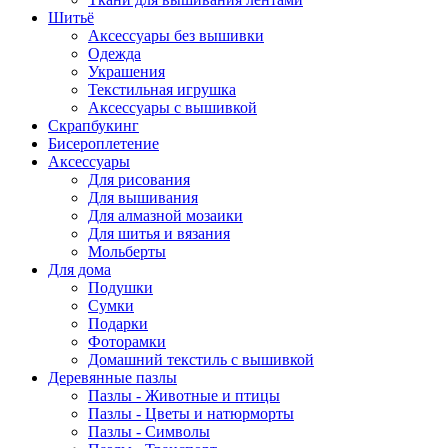
Шитьё
Аксессуары без вышивки
Одежда
Украшения
Текстильная игрушка
Аксессуары с вышивкой
Скрапбукинг
Бисероплетение
Аксессуары
Для рисования
Для вышивания
Для алмазной мозаики
Для шитья и вязания
Мольберты
Для дома
Подушки
Сумки
Подарки
Фоторамки
Домашний текстиль с вышивкой
Деревянные пазлы
Пазлы - Животные и птицы
Пазлы - Цветы и натюрморты
Пазлы - Символы