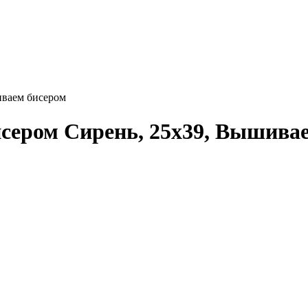
иваем бисером
сером Сирень, 25x39, Вышива