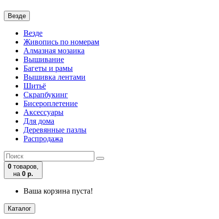
Везде
Везде
Живопись по номерам
Алмазная мозаика
Вышивание
Багеты и рамы
Вышивка лентами
Шитьё
Скрапбукинг
Бисероплетение
Аксессуары
Для дома
Деревянные пазлы
Распродажа
0
товаров,
на
0 р.
Ваша корзина пуста!
Каталог