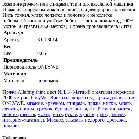
вязания крючком или спицами, так и для вязальной машинки.
Пряжей с люрексом можно вышивать и декорировать изделия.
Нить тонкая, мягко ложится в полотно и не колется,
небольшой расход и удобная бобина. Состав: полиамид 100%.
Моток 50 грамм (2000 метров). Страна производитель Китай.
Артикул
Артикул
KCL3014
Вес
Вес
0.05
Производитель
Производитель
ONLYWE
Материал
Материал
полиамид
Пряжа Alluring shine цвет № L14 Мятный с мятным люрексом
,
2000 метров
,
OnlyWe
,
Вискоза с люрексом
,
Пряжа для вязания
,
ONLYWE
,
вязание
,
крючком
,
спицами
,
пряжа
,
нитки
,
вязать
,
связать
,
спицы
,
крючок
,
буклированная
,
с пайетками
,
моток
,
бобина
,
шерсть
,
мохер
,
нить
,
букле
,
купить
,
цена
,
дешево
,
интернет-магазин
,
в Москве
,
заказать
,
недорого
,
доставка
,
подарок
Информация