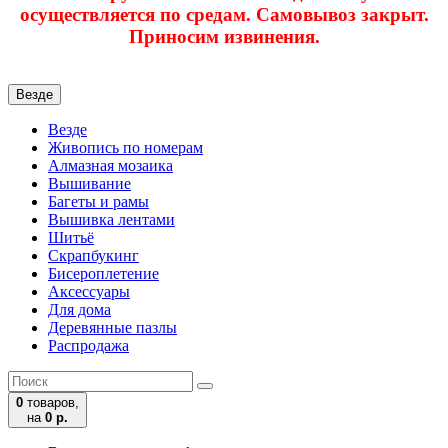
осуществляется по средам. Самовывоз закрыт.
Приносим извинения.
Везде
Везде
Живопись по номерам
Алмазная мозаика
Вышивание
Багеты и рамы
Вышивка лентами
Шитьё
Скрапбукинг
Бисероплетение
Аксессуары
Для дома
Деревянные пазлы
Распродажа
0
товаров,
на
0 р.