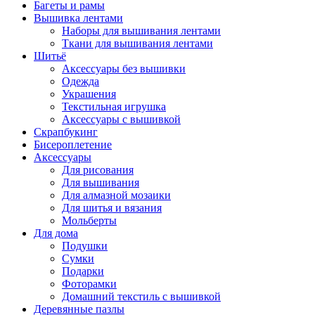
Багеты и рамы
Вышивка лентами
Наборы для вышивания лентами
Ткани для вышивания лентами
Шитьё
Аксессуары без вышивки
Одежда
Украшения
Текстильная игрушка
Аксессуары с вышивкой
Скрапбукинг
Бисероплетение
Аксессуары
Для рисования
Для вышивания
Для алмазной мозаики
Для шитья и вязания
Мольберты
Для дома
Подушки
Сумки
Подарки
Фоторамки
Домашний текстиль с вышивкой
Деревянные пазлы