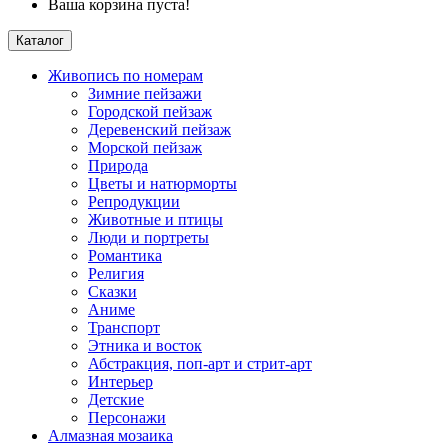
Ваша корзина пуста!
Каталог
Живопись по номерам
Зимние пейзажи
Городской пейзаж
Деревенский пейзаж
Морской пейзаж
Природа
Цветы и натюрморты
Репродукции
Животные и птицы
Люди и портреты
Романтика
Религия
Сказки
Аниме
Транспорт
Этника и восток
Абстракция, поп-арт и стрит-арт
Интерьер
Детские
Персонажи
Алмазная мозаика