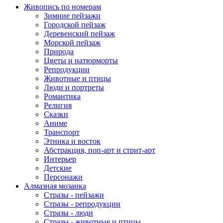
Живопись по номерам
Зимние пейзажи
Городской пейзаж
Деревенский пейзаж
Морской пейзаж
Природа
Цветы и натюрморты
Репродукции
Животные и птицы
Люди и портреты
Романтика
Религия
Сказки
Аниме
Транспорт
Этника и восток
Абстракция, поп-арт и стрит-арт
Интерьер
Детские
Персонажи
Алмазная мозаика
Стразы - пейзажи
Стразы - репродукции
Стразы - люди
Стразы - животные и птицы