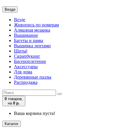
Везде
Везде
Живопись по номерам
Алмазная мозаика
Вышивание
Багеты и рамы
Вышивка лентами
Шитьё
Скрапбукинг
Бисероплетение
Аксессуары
Для дома
Деревянные пазлы
Распродажа
0
товаров,
на
0 р.
Ваша корзина пуста!
Каталог