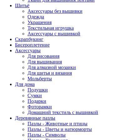
Шитьё
Аксессуары без вышивки
Одежда
Украшения
Текстильная игрушка
Аксессуары с вышивкой
Скрапбукинг
Бисероплетение
Аксессуары
Для рисования
Для вышивания
Для алмазной мозаики
Для шитья и вязания
Мольберты
Для дома
Подушки
Сумки
Подарки
Фоторамки
Домашний текстиль с вышивкой
Деревянные пазлы
Пазлы - Животные и птицы
Пазлы - Цветы и натюрморты
Пазлы - Символы