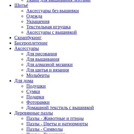
Шитьё
Аксессуары без вышивки
Одежда
Украшения
Текстильная игрушка
Аксессуары с вышивкой
Скрапбукинг
Бисероплетение
Аксессуары
Для рисования
Для вышивания
Для алмазной мозаики
Для шитья и вязания
Мольберты
Для дома
Подушки
Сумки
Подарки
Фоторамки
Домашний текстиль с вышивкой
Деревянные пазлы
Пазлы - Животные и птицы
Пазлы - Цветы и натюрморты
Пазлы - Символы