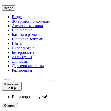
Везде
Везде
Живопись по номерам
Алмазная мозаика
Вышивание
Багеты и рамы
Вышивка лентами
Шитьё
Скрапбукинг
Бисероплетение
Аксессуары
Для дома
Деревянные пазлы
Распродажа
0
товаров,
на
0 р.
Ваша корзина пуста!
Каталог