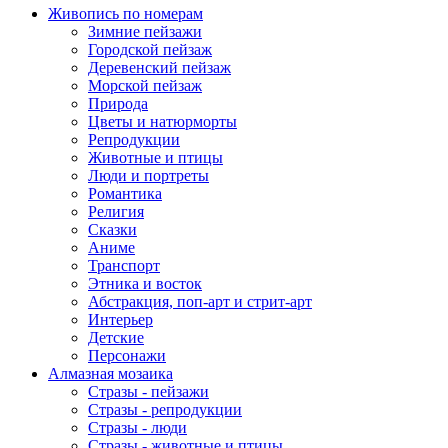
Живопись по номерам
Зимние пейзажи
Городской пейзаж
Деревенский пейзаж
Морской пейзаж
Природа
Цветы и натюрморты
Репродукции
Животные и птицы
Люди и портреты
Романтика
Религия
Сказки
Аниме
Транспорт
Этника и восток
Абстракция, поп-арт и стрит-арт
Интерьер
Детские
Персонажи
Алмазная мозаика
Стразы - пейзажи
Стразы - репродукции
Стразы - люди
Стразы - животные и птицы